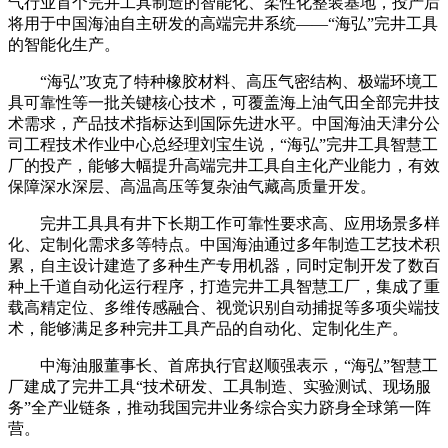
气行业首个完井工具制造的智能化、柔性化整装基地，投产后
将用于中国海油自主研发的高端完井系统——“海弘”完井工具
的智能化生产。
“海弘”攻克了特种橡胶材料、高压气密结构、极端环境工
具可靠性等一批关键核心技术，可覆盖海上油气田全部完井技
术需求，产品技术指标达到国际先进水平。中国海油天津分公
司工程技术作业中心总经理刘宝生说，“海弘”完井工具智慧工
厂的投产，能够大幅提升高端完井工具自主化产业能力，有效
保障深水深层、高温高压等复杂油气藏高质量开发。
完井工具具有井下长期工作可靠性要求高、应用场景多样
化、定制化需求多等特点。中国海油通过多年制造工艺技术积
累，自主设计建造了多种生产专用机器，同时定制开发了数百
种上千道自动化运行程序，打造完井工具智慧工厂，集成了重
载高精定位、多维传感融合、视觉识别自动捕捉等多项尖端技
术，能够满足多种完井工具产品的自动化、定制化生产。
中海油服董事长、首席执行官赵顺强表示，“海弘”智慧工
厂建成了完井工具“技术研发、工具制造、实验测试、现场服
务”全产业链条，推动我国完井业务综合实力跻身全球第一阵
营。