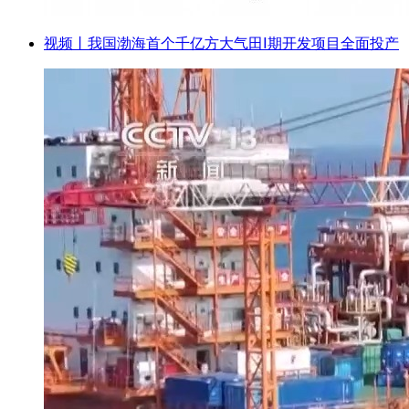
视频丨我国渤海首个千亿方大气田Ⅰ期开发项目全面投产