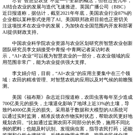
尽管“智慧型农业”不是一个全新的概念，但在过去几年，
AI结合农业的发展与迭代飞速推进。英国广播公司（BBC）
近日报道称，据估计，截至2021年年底，美国农业行业87%的
企业都以某种形式使用了AI。美国联邦政府目前也正密切关
注这项技术在农业中的发展，为加快在全国范围内开发和部署
AI提供财政支持。
中国农业科学院农业资源与农业区划研究所智慧农业创新
团队研究员李文娟接受中青报·中青网记者采访时表
示，“AI+农业”可以视为智慧农业的一部分，在农业领域的应
用范围非常广，能为农业提供强大支撑。
李文娟介绍，目前，“AI+农业”的应用主要集中在三个领
域：农田的精准管理、对智慧农机的应用以及对气候的前瞻预
测。
美国《福布斯》杂志近日报道称，农田虫害每年至少造成
700亿美元的损失，土壤退化影响了地球上近33%的土壤，导
致约4000亿美元的损失。采用基于数据和大模型的AI系统可
以通过实时监测，精准反馈农作物实时状态，帮助农民更好地
规划农田。“比如通过监测农田不同部分的长势，施用不同比
例的肥料；也能及时识别、发现病虫害，指导农民打药；还能