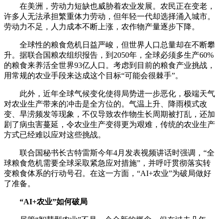
在美洲，劳动力短缺也威胁着农业发展。农民正在变老，
许多人无法承担繁重体力劳动，但年轻一代却选择涌入城市。
劳动力不足，人力成本不断上涨，农作物产量逐步下降。
全球性的粮食危机日益严峻，但世界人口总量却在不断攀
升。据联合国粮农组织报告，到2050年，全球必须多生产60%
的粮食来养活全世界93亿人口。考虑到目前的粮食产业挑战，
用常规的农业手段来达成这个目标“可能会很棘手”。
此外，近年全球气候变化使得局势进一步恶化，极端天气
对农业生产带来的冲击是全方位的。气温上升、降雨模式改
变、旱涝频发等现象，不仅导致农作物生长周期被打乱，还加
剧了病虫害蔓延，令农业生产变得更为艰难，传统的农业生产
方式已经难以应对这些挑战。
联合国秘书长古特雷斯今年4月发表视频讲话时强调，“全
球粮食危机需要全球采取紧急应对措施”，并呼吁贯彻落实转
变粮食体系的行动号召。在这一方面，“AI+农业”为破局做好
了准备。
“AI+农业”如何破局