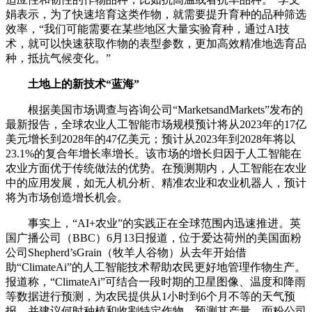
娟表示，为了快速培育这类作物，就需要提升育种的品种筛选
效率，“我们可能需要在某些地区大量实验育种，通过AI技
术，就可以快速获取作物的表型参数，更加高效精准地选育品
种，抵抗气候变化。”
土地上的新技术“蓝海”
根据美国市场调查与咨询公司“MarketsandMarkets”发布的
最新报告，全球农业人工智能市场规模预计将从2023年的17亿
美元增长到2028年的47亿美元；预计从2023年到2028年将以
23.1%的复合年增长率增长。该市场的增长归因于人工智能在
农业方面优于传统做法的优势。在预测期内，人工智能在农业
中的应用发展，如无人机分析、精准农业和农业机器人，预计
将为市场创造增长机会。
事实上，“AI+农业”的实践正在全球范围内迅速推进。英
国广播公司（BBC）6月13日报道，位于爱达荷州的美国面粉
公司Shepherd’sGrain（牧羊人谷物）从去年开始借
助“ClimateAi”的人工智能技术帮助农民更好地管理作物生产。
报道称，“ClimateAi”可结合一段时期的卫星图像、温度和降雨
等数据进行预测，为农民提供从1小时到6个月不等的天气预
报，并建议何时种植和收割特定作物，预测其产量。面粉公司