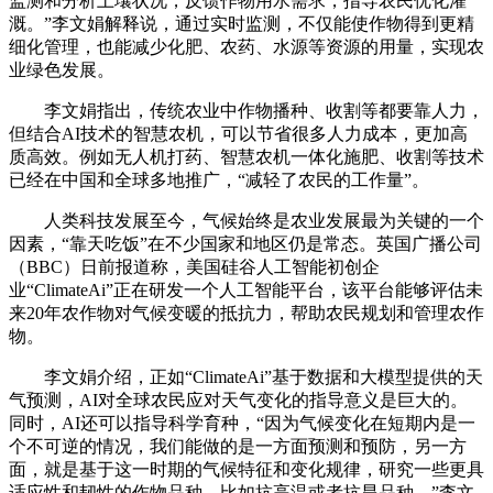
监测和分析土壤状况，反馈作物用水需求，指导农民优化灌
溉。”李文娟解释说，通过实时监测，不仅能使作物得到更精
细化管理，也能减少化肥、农药、水源等资源的用量，实现农
业绿色发展。
李文娟指出，传统农业中作物播种、收割等都要靠人力，
但结合AI技术的智慧农机，可以节省很多人力成本，更加高
质高效。例如无人机打药、智慧农机一体化施肥、收割等技术
已经在中国和全球多地推广，“减轻了农民的工作量”。
人类科技发展至今，气候始终是农业发展最为关键的一个
因素，“靠天吃饭”在不少国家和地区仍是常态。英国广播公司
（BBC）日前报道称，美国硅谷人工智能初创企
业“ClimateAi”正在研发一个人工智能平台，该平台能够评估未
来20年农作物对气候变暖的抵抗力，帮助农民规划和管理农作
物。
李文娟介绍，正如“ClimateAi”基于数据和大模型提供的天
气预测，AI对全球农民应对天气变化的指导意义是巨大的。
同时，AI还可以指导科学育种，“因为气候变化在短期内是一
个不可逆的情况，我们能做的是一方面预测和预防，另一方
面，就是基于这一时期的气候特征和变化规律，研究一些更具
适应性和韧性的作物品种，比如抗高温或者抗旱品种。”李文