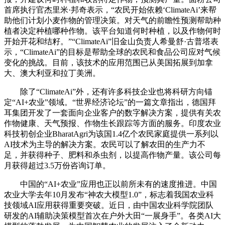
首席执行官杰里米·邦奇表示，“农民开始依赖‘ClimateAi’来帮
助他们计划小麦作物的管理决策。对天气的前瞻性预测帮助种
植者决定种植哪种作物。该平台知道何时种植，以及作物何时
开始开花和结籽。”“ClimateAi”旧金山负责人希曼舒·古普塔表
示，“ClimateAi”的目标是帮助全球的农民和食品公司应对气候
变化的挑战。目前，该技术的应用范围已从美国拓展到加拿
大、澳大利亚和拉丁美洲。
除了“ClimateAi”外，还有许多科技企业也将科研方向锚
定“AI+农业”领域。“世界经济论坛”的一篇文章指出，德国拜
耳集团开发了一套面向企业客户的数字解决方案，提供有关农
作物健康、天气预报、作物生长跟踪等方面的服务。印度农业
科技初创企业BharatAgri为该国1.4亿个农民家庭提供一系列以
AI技术为主导的解决方案。农民可以了解农田的生产力不
足，并获得种子、肥料和杀虫剂，以提高作物产量。该公司每
月获得超过3.5万份咨询订单。
中国的“AI+农业”应用也正以前所未有的速度推进。中国
农业大学去年10月发布“神农大模型1.0”，标志着我国农业科
技领域AI应用获得重要突破。近日，由中国农业科学院团队
研发的AI辅助决策模型首次在户外大田“一展身手”。各类AI大