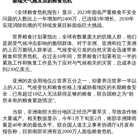
极端天气频发加剧粮食危机
《全球粮食危机报告》显示，2023年面临严重粮食不安全
问题的人数比上一年增加约2400万，已连续5年增长。2030年
实现消除饥饿的可持续发展目标面临巨大挑战。
世界粮食计划署指出，全球有数量庞大的饥饿人群，他们
是易受气候冲击影响的脆弱群体。对于非洲、亚洲和拉丁美洲
的上百万脆弱人群来说，气候变化引发的自然灾害会迅速带来
粮食和营养危机。在过去10年间，世界粮食计划署有近一半的
紧急工作和恢复工作是为了应对与气候相关的灾害，总成本达
到230亿美元。
亚洲的农业用地仅占世界五分之一，却要养活世界一半以
上的人口。气候变化和粮食价格上涨威胁着地区的长期粮食安
全，已有超过10亿人无法获得足够的粮食，联合国称之为“前
所未有的粮食紧急情况”。
当前，非洲南部大部分地区正经历严重旱灾，导致农作物
大量减产。相关数据显示，今年1月下旬至2月，南部非洲降雨
量是40年来的最低水平。联合国人道主义事务协调厅4月发布
报告称，目前南部非洲有近2000万人面临粮食危机。