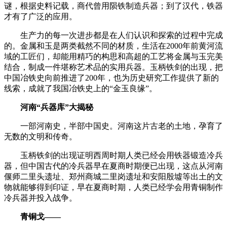
谜，根据史料记载，商代曾用陨铁制造兵器；到了汉代，铁器
才有了广泛的应用。
生产力的每一次进步都是在人们认识和探索的过程中完成
的。金属和玉是两类截然不同的材质，生活在2000年前黄河流
域的工匠们，却能用精巧的构思和高超的工艺将金属与玉完美
结合，制成一件堪称艺术品的实用兵器。玉柄铁剑的出现，把
中国冶铁史向前推进了200年，也为历史研究工作提供了新的
线索，成就了我国冶铁史上的“金玉良缘”。
河南“兵器库”大揭秘
一部河南史，半部中国史。河南这片古老的土地，孕育了
无数的文明和传奇。
玉柄铁剑的出现证明西周时期人类已经会用铁器锻造冷兵
器，但中国古代的冷兵器早在夏商时期便已出现，这点从河南
偃师二里头遗址、郑州商城二里岗遗址和安阳殷墟等出土的文
物就能够得到印证，早在夏商时期，人类已经学会用青铜制作
冷兵器并投入战争。
青铜戈——