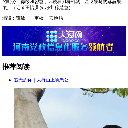
的勤劳、勇敢和智慧，诉说着刀枪剑戟、金戈铁马的赫赫战
绩。（记者王怡潇 实习生 徐慧慧）
编辑：谭敏 审核 ：安艳鸽
推荐阅读
追光的你｜太行山上新愚公