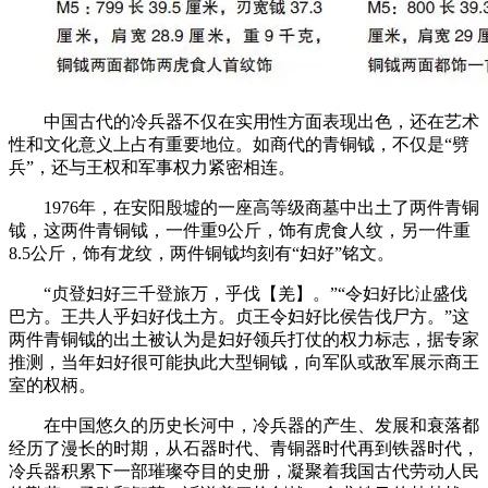
中国古代的冷兵器不仅在实用性方面表现出色，还在艺术
性和文化意义上占有重要地位。如商代的青铜钺，不仅是“劈
兵”，还与王权和军事权力紧密相连。
1976年，在安阳殷墟的一座高等级商墓中出土了两件青铜
钺，这两件青铜钺，一件重9公斤，饰有虎食人纹，另一件重
8.5公斤，饰有龙纹，两件铜钺均刻有“妇好”铭文。
“贞登妇好三千登旅万，乎伐【羌】。”“令妇好比沚盛伐
巴方。王共人乎妇好伐土方。贞王令妇好比侯告伐尸方。”这
两件青铜钺的出土被认为是妇好领兵打仗的权力标志，据专家
推测，当年妇好很可能执此大型铜钺，向军队或敌军展示商王
室的权柄。
在中国悠久的历史长河中，冷兵器的产生、发展和衰落都
经历了漫长的时期，从石器时代、青铜器时代再到铁器时代，
冷兵器积累下一部璀璨夺目的史册，凝聚着我国古代劳动人民