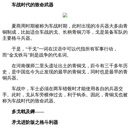
车战时代的致命武器
夏商周时期被称为车战时期，此时出现的冷兵器大多由青
铜制成，比如适合车战的戈、长柄青铜刀等，戈是装备军队的
主要格斗兵器。
于是，“干戈”一词在汉语中可以代指所有军事行动，
而“金戈铁马”则是战争的代名词。
在河南偃师二里头遗址出土的青铜戈，‌距今有三千多年历
史，‌是中国迄今为止发现的最早的青铜戈，‌同时也是最早的青
铜兵器。
车战中，车士必须在两车错毂时才能使用各自的兵器交
手。此时，戈从车旁横伸过去，利于钩杀。因此，青铜戈也被
称为车战时代的致命武器。
多戈戟及鐏——
矛戈进阶版之格斗利器