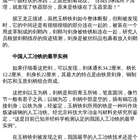
成一个圆柱状的东西，上面还刻着花纹。“当我们继续向下清
理，就发现了铁器部分，原来是铁镶在了玉器里面！”
据王龙正描述，虽然玉柄铁剑如今整体断裂，但刚被发现
时，它的中间还是有很细很细的部分连在一起的，被装在一个
用皮革制成的剑鞘内，剑鞘与剑身被铁锈粘连在一起，研究人
员根据剑鞘残存的痕迹猜测，剑身是被丝织品包裹着放入剑鞘
的。
中国人工冶铁的最早实例
如果仔细看这把剑，可以发现，剑体通长34.2厘米、柄长
12.2厘米、剑身长22厘米，其最大的特点是由铁质剑身、铜制
剑芯和玉质剑柄组合而成。
这把剑以玉为柄，剑柄是和田青玉所铸，笔直圆润，像竹
节一般有君子之风；以铜为芯，剑柄中部是空的，插有铜芯连
接剑身；以铁为身，经鉴定，玉柄铁剑所用的铁是一种叫作块
炼渗碳钢的人工冶铁。经北京科技大学冶金与材料史研究所鉴
定，“这是目前已知并经科学检测认定的我国人工冶铁的最早
实例”。
在玉柄铁剑被发现之前，我国最早的人工冶铁技术还是个