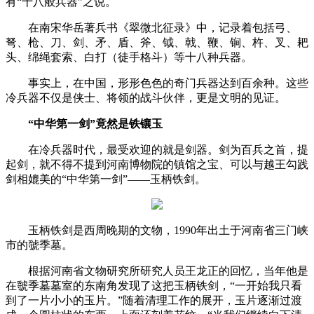
有“十八般兵器”之说。
在南宋华岳著兵书《翠微北征录》中，记录着包括‌弓、
弩、枪、刀、剑、矛、盾、斧、钺、戟、鞭、锏、杵、叉、耙
头、绵绳套索、白打（徒手格斗）等十八种兵器。
事实上，在中国，形形色色的奇门兵器达到百余种。这些
冷兵器不仅是侠士、将领的战斗伙伴，更是文明的见证。
“中华第一剑”竟然是铁镶玉
在冷兵器时代，最受欢迎的就是剑器。剑为百兵之首，提
起剑，就不得不提到河南博物院的镇馆之宝、可以与越王勾践
剑相媲美的“中华第一剑”——玉柄铁剑。
玉柄铁剑是西周晚期的文物，1990年出土于河南省三门峡
市的虢季墓。
根据河南省文物研究所研究人员王龙正的回忆，当年他是
在虢季墓墓室的东南角发现了这把玉柄铁剑，“一开始我只看
到了一片小小的玉片。”随着清理工作的展开，玉片逐渐过渡