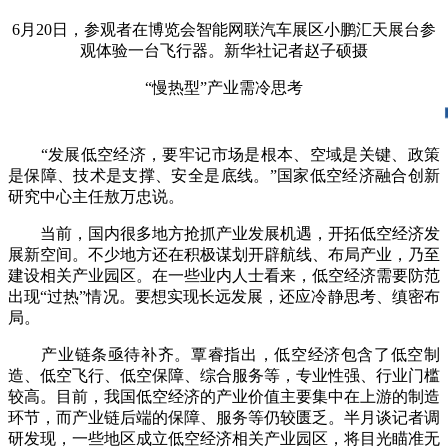
6月20日，参观者在博览会智能网联汽车展区小鹏汇天展台参
观体验一台飞行器。新华社记者赵子硕摄
“慢热型”产业需冷思考
“发展低空经济，要牢记市场是根本、空域是关键、政策
是保障、技术是支撑、安全是底线。”国家低空经济融合创新
研究中心主任敖万忠说。
当前，国内很多地方抢抓产业发展机遇，开拓低空经济发
展新空间。不少地方还在积极谋划开辟航线、布局产业，乃至
建设相关产业园区。在一些业内人士看来，低空经济需要防范
出现“过热”情况。要想实现长远发展，还应冷静思考、缜密布
局。
产业链条亟待补齐。覃睿指出，低空经济包含了低空制
造、低空飞行、低空保障、综合服务等，专业性强、行业门槛
较高。目前，我国低空经济的产业价值主要集中在上游的制造
环节，而产业链后端的保障、服务等仍较匮乏。半月谈记者调
研发现，一些地区成立低空经济相关产业园区，将目光瞄准无