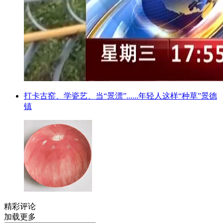
打卡古窑、学瓷艺、当“景漂”......年轻人这样“种草”景德
镇
精彩评论
加载更多