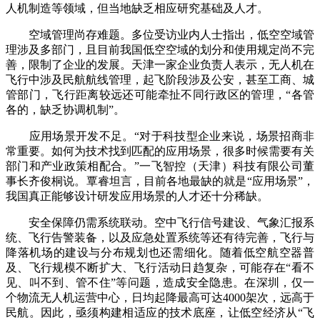
人机制造等领域，但当地缺乏相应研究基础及人才。
空域管理尚存难题。多位受访业内人士指出，低空空域管
理涉及多部门，且目前我国低空空域的划分和使用规定尚不完
善，限制了企业的发展。天津一家企业负责人表示，无人机在
飞行中涉及民航航线管理，起飞阶段涉及公安，甚至工商、城
管部门，飞行距离较远还可能牵扯不同行政区的管理，“各管
各的，缺乏协调机制”。
应用场景开发不足。“对于科技型企业来说，场景招商非
常重要。如何为技术找到匹配的应用场景，很多时候需要有关
部门和产业政策相配合。”一飞智控（天津）科技有限公司董
事长齐俊桐说。覃睿坦言，目前各地最缺的就是“应用场景”，
我国真正能够设计研发应用场景的人才还十分稀缺。
安全保障仍需系统联动。空中飞行信号建设、气象汇报系
统、飞行告警装备，以及应急处置系统等还有待完善，飞行与
降落机场的建设与分布规划也还需细化。随着低空航空器普
及、飞行规模不断扩大、飞行活动日趋复杂，可能存在“看不
见、叫不到、管不住”等问题，造成安全隐患。在深圳，仅一
个物流无人机运营中心，日均起降最高可达4000架次，远高于
民航。因此，亟须构建相适应的技术底座，让低空经济从“飞