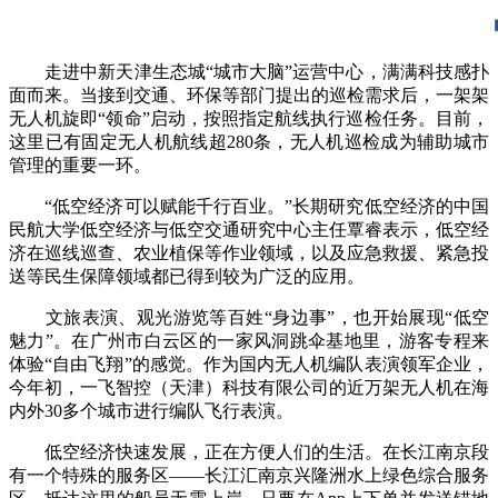
走进中新天津生态城“城市大脑”运营中心，满满科技感扑
面而来。当接到交通、环保等部门提出的巡检需求后，一架架
无人机旋即“领命”启动，按照指定航线执行巡检任务。目前，
这里已有固定无人机航线超280条，无人机巡检成为辅助城市
管理的重要一环。
“低空经济可以赋能千行百业。”长期研究低空经济的中国
民航大学低空经济与低空交通研究中心主任覃睿表示，低空经
济在巡线巡查、农业植保等作业领域，以及应急救援、紧急投
送等民生保障领域都已得到较为广泛的应用。
文旅表演、观光游览等百姓“身边事”，也开始展现“低空
魅力”。在广州市白云区的一家风洞跳伞基地里，游客专程来
体验“自由飞翔”的感觉。作为国内无人机编队表演领军企业，
今年初，一飞智控（天津）科技有限公司的近万架无人机在海
内外30多个城市进行编队飞行表演。
低空经济快速发展，正在方便人们的生活。在长江南京段
有一个特殊的服务区——长江汇南京兴隆洲水上绿色综合服务