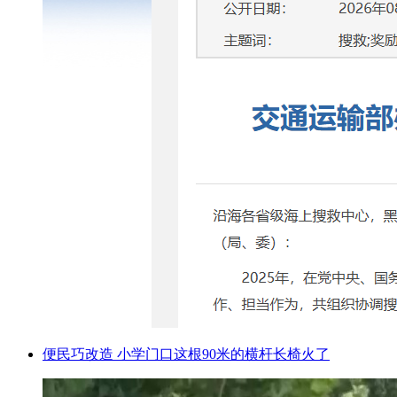
便民巧改造 小学门口这根90米的横杆长椅火了