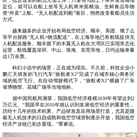
区，抵达这里的船员无需上岸，只要在App上下单并发送锚地
定位，就可以在船上坐等无人机将米面粮油、生鲜食品等物
资“外卖”上船。“无人机配送到船”项目，悄然改变着船员生活
方式。
越来越多的企业开始布局低空经济。顺丰、美团、饿了么
等平台探路“无人机+物流配送”，在上海等地已有航线提供无
人机配送服务。顺丰旗下的丰翼无人机在大湾区已实现常态化
运营，航线覆盖深圳、中山、珠海、东莞等地，日均运输单量
达1万余票。
科幻小说中的场景，正在成为现实。不久前，科技企业小
鹏汇天研发的飞行汽车“旅航者X2”完成了在城市核心商务区
域的低空飞行。在自动驾驶模式下，“旅航者X2”横越了广东
省博物馆、花城广场等当地地标。
据中国民航局测算，我国低空经济规模2030年有望达到2
万亿元。“我国早在2010年就认识到发展低空经济的重要性，
历经十几年的技术积累、产品研发及应用场景打造，尤其是随
着无人机技术的日趋成熟和低空空域管制逐步开放，我国低空
经济产业链已初步显现。”覃睿说。