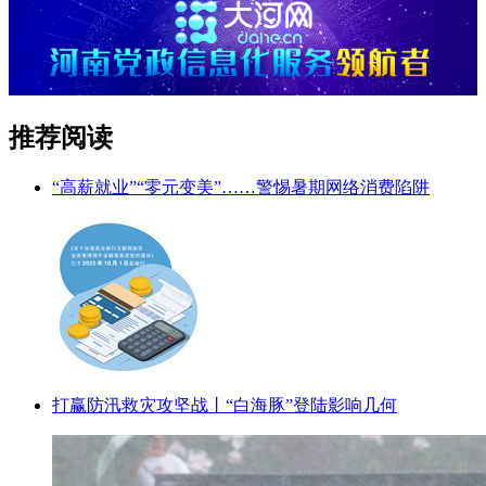
推荐阅读
“高薪就业”“零元变美”……警惕暑期网络消费陷阱
打赢防汛救灾攻坚战丨“白海豚”登陆影响几何