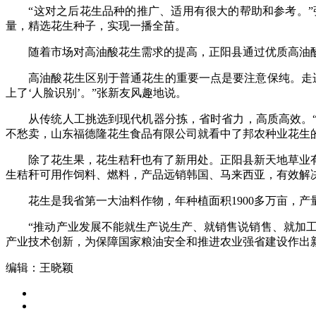
“这对之后花生品种的推广、适用有很大的帮助和参考。”
量，精选花生种子，实现一播全苗。
随着市场对高油酸花生需求的提高，正阳县通过优质高油酸花
高油酸花生区别于普通花生的重要一点是要注意保纯。走进
上了‘人脸识别’。”张新友风趣地说。
从传统人工挑选到现代机器分拣，省时省力，高质高效。“以
不愁卖，山东福德隆花生食品有限公司就看中了邦农种业花生
除了花生果，花生秸秆也有了新用处。正阳县新天地草业有
生秸秆可用作饲料、燃料，产品远销韩国、马来西亚，有效解决
花生是我省第一大油料作物，年种植面积1900多万亩，产量
“推动产业发展不能就生产说生产、就销售说销售、就加工
产业技术创新，为保障国家粮油安全和推进农业强省建设作出
编辑：王晓颖