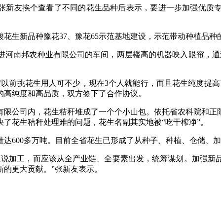
张新友挨个查看了不同的花生品种后表示，要进一步加强优质专
生新品种豫花37、豫花65示范基地建设，示范带动种植品种的
河南邦农种业有限公司的车间，两层楼高的机器映入眼帘，通过
前挑花生用人可不少，现在3个人就能行，而且花生纯度提高
的高纯度和高品质，双方签下了合作协议。
限公司内，花生秸秆堆成了一个个小山包。依托省农科院和正阳
了花生秸秆处理难的问题，花生名副其实地被“吃干榨净”。
达600多万吨。目前全省花生已形成了从种子、种植、仓储、
说加工，而应该从全产业链、全要素出发，统筹谋划。加强新品
新的更大贡献。”张新友表示。