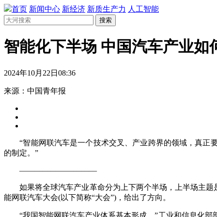
首页
新闻中心
新经济
新质生产力
人工智能
搜索
智能化下半场 中国汽车产业如
2024年10月22日08:36
来源：中国青年报
“智能网联汽车是一个技术交叉、产业跨界的领域，真正要把
的制定。”
——————————
如果将全球汽车产业革命分为上下两个半场，上半场主题是“电
能网联汽车大会(以下简称“大会”)，给出了方向。
“我国智能网联汽车产业体系基本形成。”工业和信息化部部