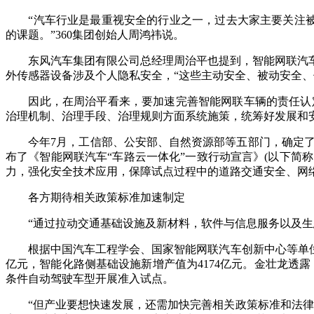
“汽车行业是最重视安全的行业之一，过去大家主要关注被动
的课题。”360集团创始人周鸿祎说。
东风汽车集团有限公司总经理周治平也提到，智能网联汽车
外传感器设备涉及个人隐私安全，“这些主动安全、被动安全
因此，在周治平看来，要加速完善智能网联车辆的责任认定和
治理机制、治理手段、治理规则方面系统施策，统筹好发展和
今年7月，工信部、公安部、自然资源部等五部门，确定了北京
布了《智能网联汽车“车路云一体化”一致行动宣言》(以下简称
力，强化安全技术应用，保障试点过程中的道路交通安全、网
各方期待相关政策标准加速制定
“通过拉动交通基础设施及新材料，软件与信息服务以及生态
根据中国汽车工程学会、国家智能网联汽车创新中心等单位的预测
亿元，智能化路侧基础设施新增产值为4174亿元。金壮龙透露
条件自动驾驶车型开展准入试点。
“但产业要想快速发展，还需加快完善相关政策标准和法律法