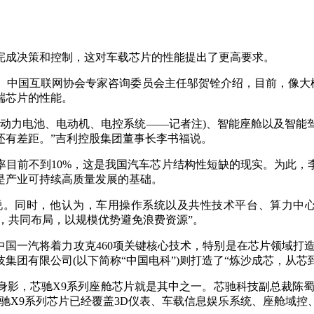
。
成决策和控制，这对车载芯片的性能提出了更高要求。
国互联网协会专家咨询委员会主任邬贺铨介绍，目前，像大模型
端芯片的性能。
即动力电池、电动机、电控系统——记者注)、智能座舱以及智能
还有差距。”吉利控股集团董事长李书福说。
前不到10%，这是我国汽车芯片结构性短缺的现实。为此，
是产业可持续高质量发展的基础。
。同时，他认为，车用操作系统以及共性技术平台、算力中心
作，共同布局，以规模优势避免浪费资源”。
一汽将着力攻克460项关键核心技术，特别是在芯片领域打造多域
集团有限公司(以下简称“中国电科”)则打造了“炼沙成芯，从芯
，芯驰X9系列座舱芯片就是其中之一。芯驰科技副总裁陈蜀
驰X9系列芯片已经覆盖3D仪表、车载信息娱乐系统、座舱域控