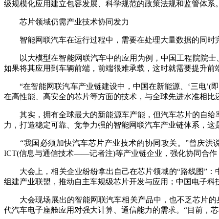
级规模化应用建立包容发展、科学规范的政策法规和监管体系
芯片领域仍需产业技术协同发力
智能网联汽车在运行过程中，需要在处理大量数据的同时完
以大模型在智能网联汽车中的应用为例，中国工程院院士、中
如果将其应用到车辆前端，前端很难承载，这时就需要提升前
“在智能网联汽车产业链建设中，中国在新能源、‘三电’(
在高性能、高安全的芯片等方面的技术，与全球先进水准相比
其实，拥有全球最大的新能源车产能，但汽车芯片的自给率目
力，打造稳定可靠、竞争力强的智能网联汽车产业链体系，这
“我国必须加快汽车芯片产业技术的协同攻关。”曾庆洪说
ICT(信息与通信技术——记者注)等产业链企业，强化协同合
大会上，相关企业纷纷拿出自己在芯片领域的“路线图”：中国
组建产业联盟，推动自主车规级芯片开发与应用；中国电子科技
大会现场展出的智能网联汽车相关产品中，也不乏芯片的身影
代汽车电子座舱应用对强大计算、通信能力的需求。“目前，芯