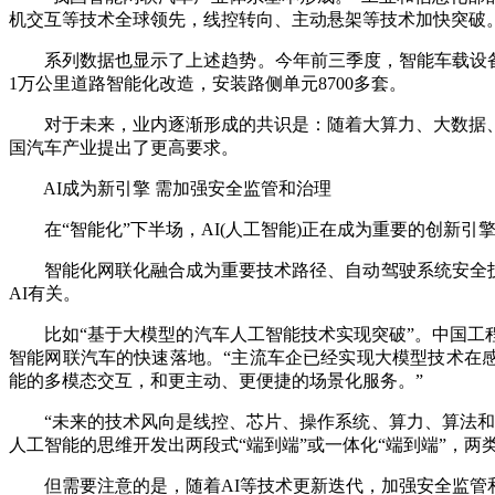
机交互等技术全球领先，线控转向、主动悬架等技术加快突破
系列数据也显示了上述趋势。今年前三季度，智能车载设备制造
1万公里道路智能化改造，安装路侧单元8700多套。
对于未来，业内逐渐形成的共识是：随着大算力、大数据、
国汽车产业提出了更高要求。
AI成为新引擎 需加强安全监管和治理
在“智能化”下半场，AI(人工智能)正在成为重要的创新引
智能化网联化融合成为重要技术路径、自动驾驶系统安全技术
AI有关。
比如“基于大模型的汽车人工智能技术实现突破”。中国工程
智能网联汽车的快速落地。“主流车企已经实现大模型技术在
能的多模态交互，和更主动、更便捷的场景化服务。”
“未来的技术风向是线控、芯片、操作系统、算力、算法和人
人工智能的思维开发出两段式“端到端”或一体化“端到端”，
但需要注意的是，随着AI等技术更新迭代，加强安全监管