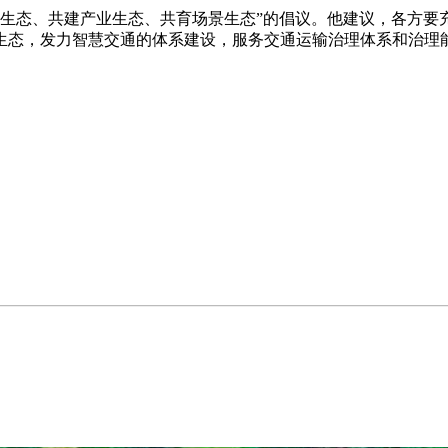
态、共建产业生态、共育场景生态”的倡议。他建议，各方要
生态，发力智慧交通的体系建设，服务交通运输治理体系和治理