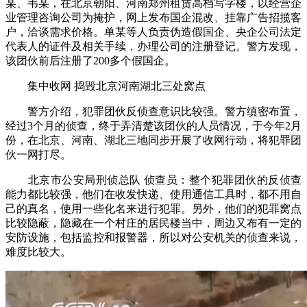
某、韦某，在北京朝阳、河南郑州租赁高档写字楼，以经营企
业管理咨询公司为掩护，网上发布国企混改、挂靠广告招揽客
户，洽谈需求价格。单某等人负责伪造假国企、央企公司法定
代表人的证件及相关手续，办理公司的注册登记。警方发现，
该团伙前后注册了200多个假国企。
集中收网 捣毁北京河南湖北三处窝点
警方介绍，犯罪团伙反侦查意识比较强。警方缜密布置，
经过3个月的侦查，终于弄清楚该团伙的人员情况，于今年2月
份，在北京、河南、湖北三地同步开展了收网行动，将犯罪团
伙一网打尽。
北京市公安局刑侦总队 侦查员：整个犯罪团伙的反侦查
能力都比较强，他们在收发快递、使用通信工具时，都不用自
己的真名，使用一些化名来进行犯罪。另外，他们的犯罪窝点
比较隐蔽，隐藏在一个村庄的居民楼当中，周边又布有一定的
安防设施，包括监控和报警器，所以对公安机关的侦查来说，
难度比较大。