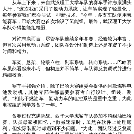
从车上下来，来自武汉理工大学车队的赛车手许志康满头
大汗，“这次我们采用了氢动力系统，让车辆实现了轻量化，
每年参赛我们都会尝试一些新技术。”今年，多支车队使用氢
能赛车，巴哈大赛也首次增设了氢能组。最终，武汉理工大学
车队夺得氢能组桂冠。
对许志康而言，尽管车队连续多年参赛，经验较为丰富，
但首次采用氢动力系统，团队在设计和制造上还是花费了不少
时间和精力。
车架、悬架、轮毂立柱、刹车系统、转向系统……巴哈赛
车虽然看起来小巧，但构造并不简单，车队得反复调试并进行
精细校验。
赛车手祁强介绍，除了巴哈大赛组委会提供的同款燃料电
池发动机，其他零部件都需要参赛者自行设计、组装、测
试。“相比于燃油车，氢动力车的电控系统是重中之重，为此
电控组的同学筹备了一年。”
备赛过程充满挑战。西华大学虎鲨车队参加本科组油巴哈
赛，队员母家祺回忆，“做减速箱时，虽然在软件上处理顺
利，但实际装配时却遇到不少问题。”为此，团队经过反复调