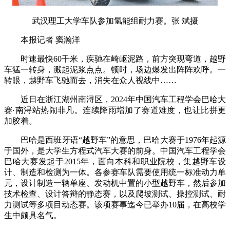
武汉理工大学车队参加氢能组耐力赛。张 斌摄
本报记者 窦瀚洋
时速最快60千米，疾驰在崎岖泥路，前方突现弯道，越野
车猛一转身，溅起泥浆点点。顿时，场边爆发出阵阵欢呼。一
转眼，越野车飞驰而去，消失在众人视线中……
近日在浙江湖州南浔区，2024年中国汽车工程学会巴哈大
赛·南浔站热闹非凡。连续降雨增加了赛道难度，也让比拼更
加胶着。
巴哈是西班牙语“越野车”的意思，巴哈大赛于1976年起源
于国外，是大学生方程式汽车大赛的前身。中国汽车工程学会
巴哈大赛发起于2015年，面向本科和职业院校，集越野车设
计、制造和检测为一体。各参赛车队需要使用统一标准动力单
元，设计制造一辆单座、发动机中置的小型越野车，然后参加
技术检查、设计答辩的静态赛，以及爬坡测试、操控测试、耐
力测试等多项目动态赛。该项赛事迄今已举办10届，在高校学
生中颇具名气。