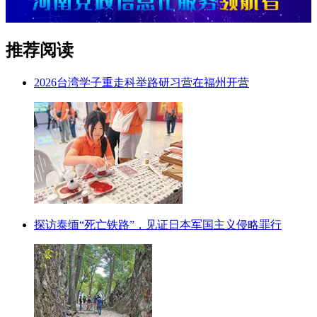
推荐阅读
2026台湾学子重走科举路研习营在福州开营
探访泰缅“死亡铁路”，见证日本军国主义侵略罪行