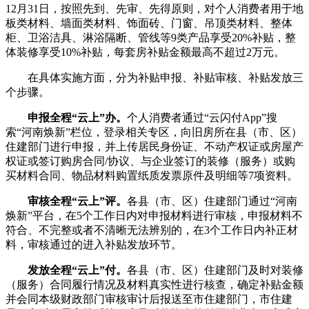
12月31日，按照先到、先审、先得原则，对个人消费者用于地
板类材料、墙面类材料、饰面砖、门窗、吊顶类材料、整体
柜、卫浴洁具、淋浴隔断、管线等9类产品享受20%补贴，整
体装修享受10%补贴，每套房补贴金额最高不超过2万元。
在具体实施方面，分为补贴申报、补贴审核、补贴发放三
个步骤。
申报全程“云上”办。
个人消费者通过“云闪付App”搜
索“河南焕新”栏位，登录相关专区，向旧房所在县（市、区）
住建部门进行申报，并上传居民身份证、不动产权证或房屋产
权证或签订购房合同/协议、与企业签订的装修（服务）或购
买材料合同、物品材料购置纸质发票原件及明细等7项资料。
审核全程“云上”评。
各县（市、区）住建部门通过“河南
焕新”平台，在5个工作日内对申报材料进行审核，申报材料不
符合、不完整或者不清晰无法辨别的，在3个工作日内补正材
料，审核通过的进入补贴发放环节。
发放全程“云上”付。
各县（市、区）住建部门及时对装修
（服务）合同履行情况及材料真实性进行核查，确定补贴金额
并会同本级财政部门审核审计后报送至市住建部门，市住建