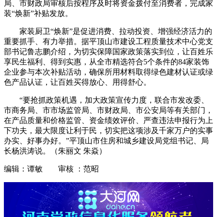
局、市财政局审核后按程序及时将资金拨付至消费者，完成家
装“焕新”补贴发放。
家装厨卫“焕新”是促进消费、拉动投资、增强经济活力的
重要抓手、有力举措。据平顶山市建设工程质量技术中心党支
部书记鲁志鹏介绍，为切实保障国家政策落实到位，让百姓乐
享民生福利、得到实惠，从全市精选符合5个条件的84家装饰
企业参与本次补贴活动，确保所用材料取得绿色建材认证或绿
色产品认证，让百姓买得放心、用得舒心。
“要抢抓政策机遇，加大政策宣传力度，联合市发改委、
市商务局、市市场监管局、市财政局、市公安局等有关部门，
在产品质量和价格监管、资金绩效评价、严查违法申报行为上
下功夫，最大限度让利于民，切实把这项涉及千家万户的实事
办实、好事办好。”平顶山市住房和城乡建设局党组书记、局
长杨洪涛说。（朱丽文 朱焱）
编辑：谭敏 审核 ：范昭