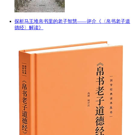
探析马王堆帛书里的老子智慧——评介《〈帛书老子道
德经〉解读》