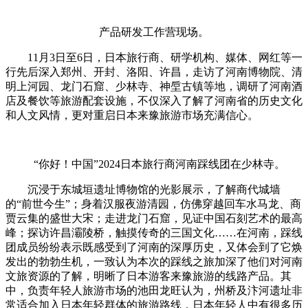
产品研发工作营现场。
11月3日至6日，日本旅行商、研学机构、媒体、网红等一
行先后深入郑州、开封、洛阳、许昌，走访了河南博物院、清
明上河园、龙门石窟、少林寺、神垕古镇等地，调研了河南酒
店及餐饮等旅游配套设施，不仅深入了解了河南省的历史文化
和人文风情，更对重启日本来豫旅游市场充满信心。
“你好！中国”2024日本旅行商河南踩线团在少林寺。
沉浸于东城垣遗址博物馆的光影展示，了解商代城墙
的“前世今生”；身着汉服夜游清园，仿佛穿越回车水马龙、商
贾云集的盛世大宋；走进龙门石窟，见证中国石刻艺术的最高
峰；探访许昌灞陵桥，触摸传奇的三国文化……在河南，踩线
团成员纷纷表示既感受到了河南的深厚历史，又体会到了它焕
发出的勃勃生机，
一致认为本次的踩线之旅加深了他们对河南
文旅资源的了解，明晰了日本游客来豫旅游的线路产品。其
中，负责年轻人旅游市场的池田龙旺认为，州桥及汴河遗址非
常适合加入日本年轻群体的旅游路线，日本年轻人中有很多历