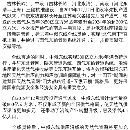
—吉林长岭）、中段（吉林长岭—河北永清）、南段（河北永
清—上海）三段核准建设。自2019年12月2日北段率先投产通
气以来，中俄东线吉林长岭至江苏泰兴各段先后投产通气，输
送的天然气从首年的50亿立方米逐年攀升至2024年的超300亿
立方米。本次投产通气的南通—甪直段，是中俄东线南段最后
一段新建管道，标志着中俄东线全线贯通，实现“北气南下”直
抵上海，并通过与西气东输管道系统连通，进一步覆盖浙江、
安徽等地。
全线贯通的同时，中俄东线实现380亿立方米/年满负荷运
行，并与东北管网、陕京管道系统、西气东输管道系统、沿海
多座液化天然气接收站等实现互联互通，将有效增强我国东部
地区天然气供应能力和应急调峰保障能力，对“十四五”期间构
建我国天然气管网“四大战略通道+五纵五横”新格局、更好保
障国家能源安全和经济安全具有重要意义。
自2019年12月北段投产通气以来，中俄东线累计输气量突
破800亿立方米，不仅形成了新的全国供气格局，使天然气供
应渠道更加多元，还带动了沿线产业转型升级，惠及沿线4.5
亿人口。
全线贯通后，中俄东线供应沿线的天然气资源将更加充