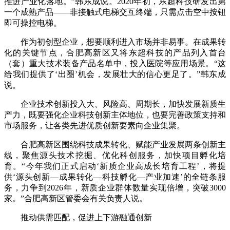
推进产业化落地。”韩东成说。2020年初，东超科技研发出第
一个成熟产品——非接触式电梯交互终端，只需点击空中按钮
即可操控电梯。
作为初创型企业，想要顺利进入市场并非易事。在成果转
化的关键节点，合肥高新区又将东超科技的产品列入首台
（套）重大技术装备产品名单中，投入医院等应用场景。“这
给我们提供了‘出圈’机会，发展壮大的信心更足了。”韩东成
说。
企业技术创新投入大、风险高、周期长，加快发展新质生
产力，既要强化企业科技创新主体地位，也要完善政策支持和
市场服务，让各类先进优质创新要素向企业集聚。
合肥高新区围绕科技成果转化、赋能产业发展两条创新主
线，聚焦源头技术挖掘、优化科创服务，加快项目孵化培
育。“今年我们正式启动‘新质企业高成长培育工程’，将提
供‘源头创新—成果转化—科技孵化—产业加速’的全链条服
务，力争到2026年，新质企业群体数量实现倍增，突破3000
家。”合肥高新区管委会有关负责人说。
推动供需匹配，促进上下游融通创新