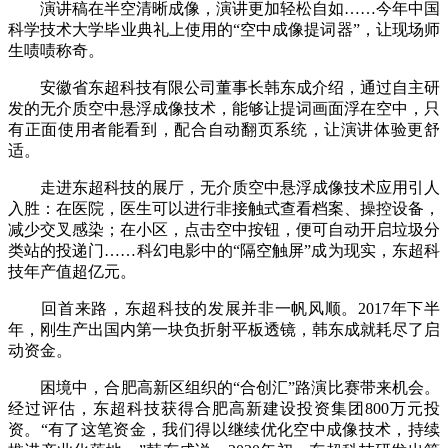
演讲稿在半空清晰成像，演讲更加轻松自如……今年中国
科学技术大学毕业典礼上使用的“空中成像提词器”，让现场师
生啧啧称奇。
安徽省东超科技有限公司董事长韩东成介绍，通过自主研
发的无介质空中悬浮成像技术，能够让提词画面浮在空中，只
有正面使用者能看到，配合自动翻页系统，让演讲体验更舒
适。
走进东超科技的展厅，无介质空中悬浮成像技术应用引人
入胜：在医院，医生可以进行非接触式查看档案、操控设备，
减少交叉感染；在小区，点击空中按钮，便可自动开启垃圾分
类站的投递门……科幻电影中的“隔空触屏”成为现实，东超科
技年产值超亿元。
回首来路，东超科技的发展并非一帆风顺。2017年下半
年，刚生产出国内第一块负折射平板透镜，韩东成就耗尽了启
动资金。
困境中，合肥高新区组织的“合创汇”路演比赛带来机会。
经过评估，东超科技获得合肥高新建设投资集团800万元投
资。“有了这笔资金，我们得以继续优化空中成像技术，持续