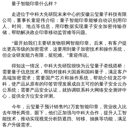
量子智能印章什么样？
走进位于中科大先研院未来中心的安徽云玺量子科技有限
公司，董事长童迎伟介绍：量子智能印章能够自动识别用印
人、时间、地点等信息，用印数据实现量子安全加密传输存
储，帮助解决政企印章移动监管难等问题。
“最开始我们主要研发物联网智能印章。后来，有客户提
出更高等级的加密需求，这要用到量子加密技术和操作系统，
但企业研发能力有限，挺犯难。”童迎伟说。
得知这一情况，中科大先研院很快为云玺量子牵线搭桥：
需要量子信息技术，帮助对接科大国盾和国科量子，满足客户
高端加密需求；需要国产芯片和操作系统，帮助介绍龙芯中
科，使产品从原有的印签管理发展成自主可控的量子安全云办
公系统；需要产品安全认证，就协调联系科大网络安全测评中
心，提供全方位安全评测。
今年，云玺量子预计销售约2万套智能印章，营业收入比
去年增长两倍。眼下，他们正加强与中科大合作，提升人工智
能技术，推动实现视觉分析防遮挡、转移、抽换等功能，满足
客户升级需求。