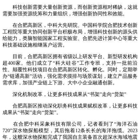
科技创新需要大量创新资源，而创新资源相对稀缺，这就
需要加强资源统筹和力量组织，增强创新协同性和效能。
在合肥高新区，中科大先研院、中国科学院合肥技术创新
工程院等重大协同创新平台积极布局，增强科技创新的源头供
给能力，类脑智能国家工程实验室、合肥先进计算中心等重大
科技基础设施相继落户运营。
目前，合肥高新区拥有省级以上研发平台、新型研发机构
超400家。他们成立了“科大硅谷”工作专班，支持一批前沿
性、颠覆性科技项目在合肥高新区转化、孵化。同时，定期举
办“链通高新”活动，强化需求摸排与场景谋划，建立产品服务
需求库，加强产业链上下游、大中小企业融通创新。
深化机制改革，让更多科技成果从“书架”走向“货架”
合肥高新区推动深化职务科技成果赋权改革，让更多科技
成果从“书架”走向“货架”。
在合肥中科采象科技有限公司，记者看到了“海洋石油
720”深水物探船模型，其后拖着12条长长的海洋拖缆。2023
年，这艘深水物探船完成了我国自主装备首次超深水海域地震