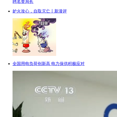
聘名誉局长
妒火攻心，自取灭亡丨新漫评
全国用电负荷创新高 电力保供积极应对