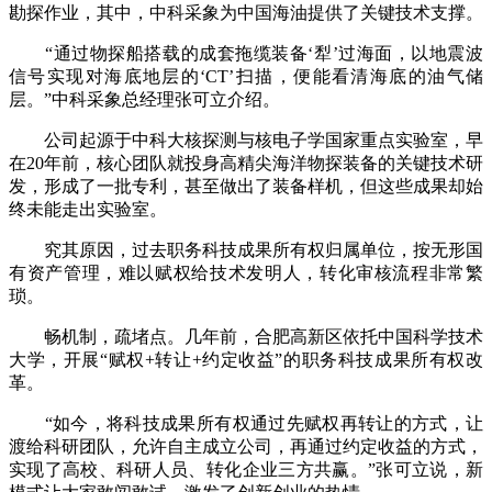
勘探作业，其中，中科采象为中国海油提供了关键技术支撑。
“通过物探船搭载的成套拖缆装备‘犁’过海面，以地震波
信号实现对海底地层的‘CT’扫描，便能看清海底的油气储
层。”中科采象总经理张可立介绍。
公司起源于中科大核探测与核电子学国家重点实验室，早
在20年前，核心团队就投身高精尖海洋物探装备的关键技术研
发，形成了一批专利，甚至做出了装备样机，但这些成果却始
终未能走出实验室。
究其原因，过去职务科技成果所有权归属单位，按无形国
有资产管理，难以赋权给技术发明人，转化审核流程非常繁
琐。
畅机制，疏堵点。几年前，合肥高新区依托中国科学技术
大学，开展“赋权+转让+约定收益”的职务科技成果所有权改
革。
“如今，将科技成果所有权通过先赋权再转让的方式，让
渡给科研团队，允许自主成立公司，再通过约定收益的方式，
实现了高校、科研人员、转化企业三方共赢。”张可立说，新