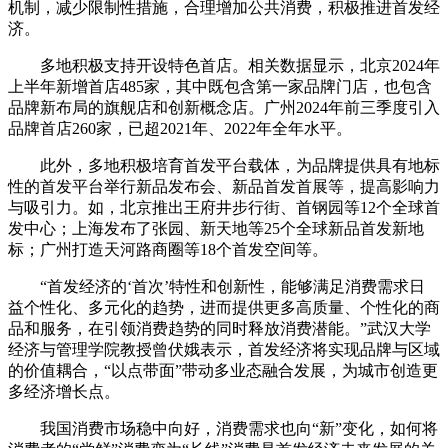
机制，减少限制性措施，合理增加公共消费，积极推进首发经
济。
多地积极支持开设特色首店。相关数据显示，北京2024年
上半年新增首店485家，其中既包含第一家品牌门店，也包含
品牌新布局的旗舰店和创新概念店。广州2024年前三季度引入
品牌首店260家，已超2021年、2022年全年水平。
此外，多地积极培育首发平台载体，为品牌提供具有地标
性的首发平台举行新品发布会、新品首发首展等，提高影响力
与吸引力。如，北京推出王府井步行街、首钢园等12个全球首
发中心；上海发布了张园、新天地等25个全球新品首发新地
标；广州打造天河路商圈等18个首发空间等。
“首发经济的‘首次’特性和创新性，能够满足消费需求日
益个性化、多元化的趋势，进而提供更多高质量、个性化的商
品和服务，在引领消费趋势的同时释放消费潜能。”武汉大学
经济与管理学院教授曾伏娥表示，首发经济将实现品牌与区域
的价值耦合，“以点带面”带动多业态融合发展，为城市创造更
多经济增长点。
我国消费市场稳中向好，消费需求也向“新”变化，如何将