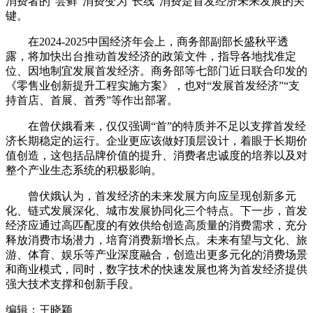
消费者的“尝鲜”消费变为“长线”消费是首发经济未来发展的关
键。
在2024-2025中国经济年会上，商务部副部长盛秋平透
露，将加快出台推动首发经济的政策文件，指导各地找准定
位、因地制宜发展首发经济。商务部等七部门近日联合印发的
《零售业创新提升工程实施方案》，也对“发展首发经济”“支
持首店、首展、首秀”等作出部署。
在曾伏娥看来，仅仅强调“首”的特质并不足以支撑首发经
济长期稳定的运行。企业更应该做好顶层设计，着眼于长期价
值创造，这包括品牌价值的提升、消费者忠诚度的培养以及对
整个产业生态系统的积极影响。
曾伏娥认为，首发经济的未来发展方向应呈现创新多元
化、链式发展深化、城市发展协同化三个特点。下一步，首发
经济应通过高匹配度的有效供给创造高质量的消费需求，充分
释放消费市场潜力，培育消费新增长点。未来有望与文化、旅
游、体育、娱乐等产业深度融合，创造出更多元化的消费场景
和商业模式，同时，数字技术的快速发展也将为首发经济提供
强大技术支撑和创新手段。
编辑：王晓颖