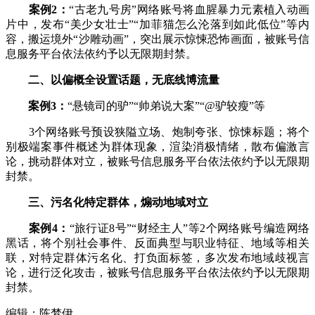
案例2：
“古老九号房”网络账号将血腥暴力元素植入动画
片中，发布“美少女壮士”“加菲猫怎么沦落到如此低位”等内
容，搬运境外“沙雕动画”，突出展示惊悚恐怖画面，被账号信
息服务平台依法依约予以无限期封禁。
二、以偏概全设置话题，无底线博流量
案例3：
“悬镜司的驴”“帅弟说大案”“@驴较瘦”等
3个网络账号预设狭隘立场、炮制夸张、惊悚标题；将个
别极端案事件概述为群体现象，渲染消极情绪，散布偏激言
论，挑动群体对立，被账号信息服务平台依法依约予以无限期
封禁。
三、污名化特定群体，煽动地域对立
案例4：
“旅行证8号”“财经主人”等2个网络账号编造网络
黑话，将个别社会事件、反面典型与职业特征、地域等相关
联，对特定群体污名化、打负面标签，多次发布地域歧视言
论，进行泛化攻击，被账号信息服务平台依法依约予以无限期
封禁。
编辑：陈梦伊