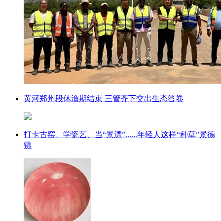
黄河郑州段休渔期结束 三管齐下交出生态答卷
打卡古窑、学瓷艺、当“景漂”......年轻人这样“种草”景德
镇