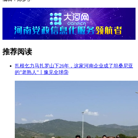
推荐阅读
扎根乞力马扎罗山下26年，这家河南企业成了坦桑尼亚
的”老熟人”丨豫见全球⑨