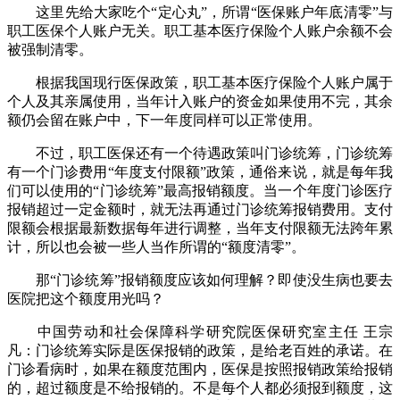
这里先给大家吃个“定心丸”，所谓“医保账户年底清零”与
职工医保个人账户无关。职工基本医疗保险个人账户余额不会
被强制清零。
根据我国现行医保政策，职工基本医疗保险个人账户属于
个人及其亲属使用，当年计入账户的资金如果使用不完，其余
额仍会留在账户中，下一年度同样可以正常使用。
不过，职工医保还有一个待遇政策叫门诊统筹，门诊统筹
有一个门诊费用“年度支付限额”政策，通俗来说，就是每年我
们可以使用的“门诊统筹”最高报销额度。当一个年度门诊医疗
报销超过一定金额时，就无法再通过门诊统筹报销费用。支付
限额会根据最新数据每年进行调整，当年支付限额无法跨年累
计，所以也会被一些人当作所谓的“额度清零”。
那“门诊统筹”报销额度应该如何理解？即使没生病也要去
医院把这个额度用光吗？
中国劳动和社会保障科学研究院医保研究室主任 王宗
凡：门诊统筹实际是医保报销的政策，是给老百姓的承诺。在
门诊看病时，如果在额度范围内，医保是按照报销政策给报销
的，超过额度是不给报销的。不是每个人都必须报到额度，这