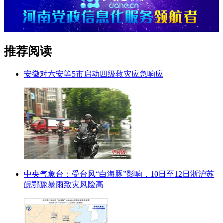
推荐阅读
安徽对六安等5市启动四级救灾应急响应
中央气象台：受台风“白海豚”影响，10日至12日浙沪苏
皖鄂豫暴雨致灾风险高