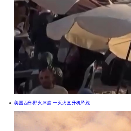
美国西部野火肆虐 一灭火直升机坠毁