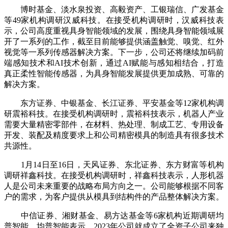
博时基金、淡水泉投资、高毅资产、工银瑞信、广发基金
等49家机构调研汉威科技。在接受机构调研时，汉威科技表
示，公司高度重视具身智能领域的发展，围绕具身智能领域展
开了一系列的工作，截至目前能够提供涵盖触觉、嗅觉、红外
视觉等一系列传感器解决方案。下一步，公司还将继续加码前
端感知技术和AI技术创新，通过AI赋能与感知相结合，打造
真正柔性智能传感器，为具身智能发展提供更加成熟、可靠的
解决方案。
东方证券、中银基金、长江证券、平安基金等12家机构调
研震裕科技。在接受机构调研时，震裕科技表示，机器人产业
需要大量精密零部件，在材料、热处理、制成工艺、专用设备
开发、装配及精度要求上和公司精密模具的制造具有很多技术
共源性。
1月14日至16日，天风证券、东北证券、东方财富等机构
调研祥鑫科技。在接受机构调研时，祥鑫科技表示，人形机器
人是公司未来重要的战略布局方向之一。公司能够根据不同客
户的需求，为客户提供从模具到结构件的产品整体解决方案。
中信证券、湘财基金、易方达基金等6家机构近期调研均
普智能。均普智能表示，2023年公司就成立了全资子公司来独