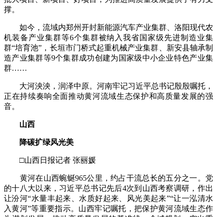
撑。
如今，流域内郑州开封新能源汽车产业集群、洛阳现代农
机装备产业集群等6个集群被纳入我省国家级先进制造业集
群“培育池”，长垣市门桥式起重机械产业集群、新安县轴承制
造产业集群等9个集群成功创建为国家级中小企业特色产业集
群……
大河泱泱，润泽中原。河南牢记习近平总书记殷殷嘱托，
正在持续奏响全面推动黄河流域生态保护和高质量发展的强
音。
山西
降碳扩绿风光美
□山西日报记者 张丽媛
黄河在山西蜿蜒965公里，约占干流总长的五分之一。党
的十八大以来，习近平总书记先后4次到山西考察调研，作出
让汾河“水量丰起来、水质好起来、风光美起来”“让一泓清水
入黄河”等重要指示。山西牢记嘱托，把保护黄河流域生态作