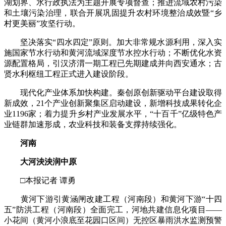
湖划界、水行政执法为主题开展专项督查；推进流域农村污染
和土壤污染治理，联合开展巩固提升农村环境整治成效暨“乡
村更美丽”攻坚行动。
坚决落实“四水四定”原则。加大非常规水源利用，深入实
施国家节水行动和黄河流域深度节水控水行动；不断优化水资
源配置格局，引汉济渭一期工程已先期建成并向西安通水；古
贤水利枢纽工程正式进入建设阶段。
现代化产业体系加快构建。秦创原创新驱动平台建设取得
新成效，21个产业创新聚集区启动建设，新增科技成果转化企
业1196家；着力提升乡村产业发展水平，“十百千”亿级特色产
业链群加速形成，农业科技和装备支撑持续强化。
河南
大河泱泱润中原
□本报记者 谭勇
黄河下游引黄涵闸改建工程（河南段）和黄河下游“十四
五”防洪工程（河南段）全面完工，河地共建信息化项目——
小花间（黄河小浪底至花园口区间）无控区暴雨洪水监测预警