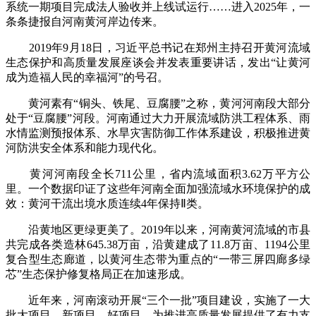
系统一期项目完成法人验收并上线试运行……进入2025年，一
条条捷报自河南黄河岸边传来。
2019年9月18日，习近平总书记在郑州主持召开黄河流域
生态保护和高质量发展座谈会并发表重要讲话，发出“让黄河
成为造福人民的幸福河”的号召。
黄河素有“铜头、铁尾、豆腐腰”之称，黄河河南段大部分
处于“豆腐腰”河段。河南通过大力开展流域防洪工程体系、雨
水情监测预报体系、水旱灾害防御工作体系建设，积极推进黄
河防洪安全体系和能力现代化。
黄河河南段全长711公里，省内流域面积3.62万平方公
里。一个数据印证了这些年河南全面加强流域水环境保护的成
效：黄河干流出境水质连续4年保持Ⅱ类。
沿黄地区更绿更美了。2019年以来，河南黄河流域的市县
共完成各类造林645.38万亩，沿黄建成了11.8万亩、1194公里
复合型生态廊道，以黄河生态带为重点的“一带三屏四廊多绿
芯”生态保护修复格局正在加速形成。
近年来，河南滚动开展“三个一批”项目建设，实施了一大
批大项目、新项目、好项目，为推进高质量发展提供了有力支