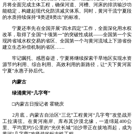
月将全面完成主体工程，确保河道、河槽、河床的排洪输沙功
能稳定，构建起现代化防洪减灾体系。同时，黄河干流宁夏段
的水质持续保持“Ⅱ类进Ⅱ类出”的标准。
宁夏还率先在全国开展“四水四定”工作，全面深化用水权
改革，取得了全国“十项第一”的突破性成就——全国第一个实
现跨省域水权交易的省区、全国第一个与黄河流域上下游省份
建立生态补偿机制的省区……
牢记嘱托、感恩奋进，宁夏将继续探索干旱地区实现水资
源节约利用、综合利用、高效利用的新路径，让“天下黄河富
宁夏”永惠子孙后代。
内蒙古
绿涌黄河“几字弯”
□内蒙古日报记者 霍晓庆
2月底，内蒙古自治区“三北”工程黄河“几字弯”攻坚战开
工拉满弦。在黄河南岸、库布其沙漠北缘，一道绵延400公
里、平均宽约5公里的“光伏长城”治沙带正在拔地而起，成为
黄河“几字弯”攻坚战的标志性工程。