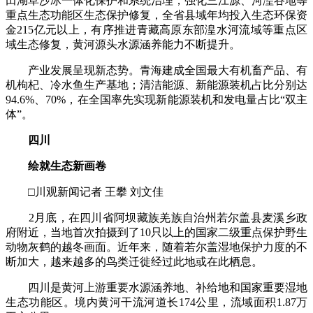
田湖草沙冰一体化保护和系统治理，强化三江源、河湟谷地等
重点生态功能区生态保护修复，全省县域年均投入生态环保资
金215亿元以上，有序推进青藏高原东部湟水河流域等重点区
域生态修复，黄河源头水源涵养能力不断提升。
产业发展呈现新态势。青海建成全国最大有机畜产品、有
机枸杞、冷水鱼生产基地；清洁能源、新能源装机占比分别达
94.6%、70%，在全国率先实现新能源装机和发电量占比“双主
体”。
四川
绘就生态新画卷
□川观新闻记者 王攀 刘文佳
2月底，在四川省阿坝藏族羌族自治州若尔盖县麦溪乡政
府附近，当地首次拍摄到了10只以上的国家二级重点保护野生
动物灰鹤的越冬画面。近年来，随着若尔盖湿地保护力度的不
断加大，越来越多的鸟类迁徙经过此地或在此栖息。
四川是黄河上游重要水源涵养地、补给地和国家重要湿地
生态功能区。境内黄河干流河道长174公里，流域面积1.87万