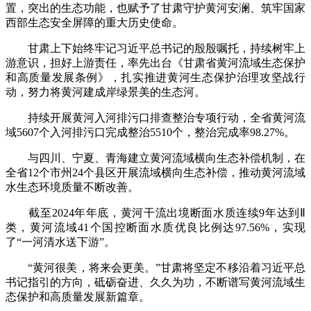
置，突出的生态功能，也赋予了甘肃守护黄河安澜、筑牢国家
西部生态安全屏障的重大历史使命。
甘肃上下始终牢记习近平总书记的殷殷嘱托，持续树牢上
游意识，担好上游责任，率先出台《甘肃省黄河流域生态保护
和高质量发展条例》，扎实推进黄河生态保护治理攻坚战行
动，努力将黄河建成岸绿景美的生态河。
持续开展黄河入河排污口排查整治专项行动，全省黄河流
域5607个入河排污口完成整治5510个，整治完成率98.27%。
与四川、宁夏、青海建立黄河流域横向生态补偿机制，在
全省12个市州24个县区开展流域横向生态补偿，推动黄河流域
水生态环境质量不断改善。
截至2024年年底，黄河干流出境断面水质连续9年达到Ⅱ
类，黄河流域41个国控断面水质优良比例达97.56%，实现
了“一河清水送下游”。
“黄河很美，将来会更美。”甘肃将坚定不移沿着习近平总
书记指引的方向，砥砺奋进、久久为功，不断谱写黄河流域生
态保护和高质量发展新篇章。