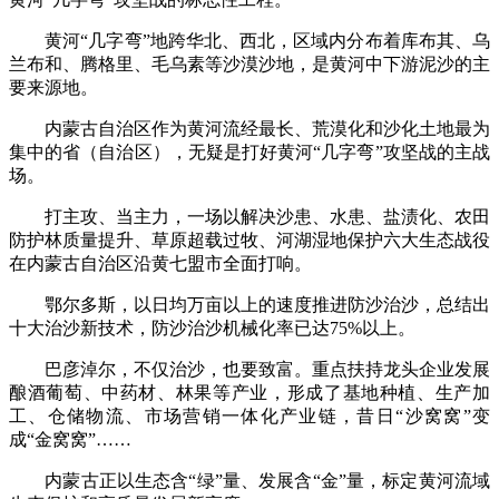
黄河“几字弯”地跨华北、西北，区域内分布着库布其、乌
兰布和、腾格里、毛乌素等沙漠沙地，是黄河中下游泥沙的主
要来源地。
内蒙古自治区作为黄河流经最长、荒漠化和沙化土地最为
集中的省（自治区），无疑是打好黄河“几字弯”攻坚战的主战
场。
打主攻、当主力，一场以解决沙患、水患、盐渍化、农田
防护林质量提升、草原超载过牧、河湖湿地保护六大生态战役
在内蒙古自治区沿黄七盟市全面打响。
鄂尔多斯，以日均万亩以上的速度推进防沙治沙，总结出
十大治沙新技术，防沙治沙机械化率已达75%以上。
巴彦淖尔，不仅治沙，也要致富。重点扶持龙头企业发展
酿酒葡萄、中药材、林果等产业，形成了基地种植、生产加
工、仓储物流、市场营销一体化产业链，昔日“沙窝窝”变
成“金窝窝”……
内蒙古正以生态含“绿”量、发展含“金”量，标定黄河流域