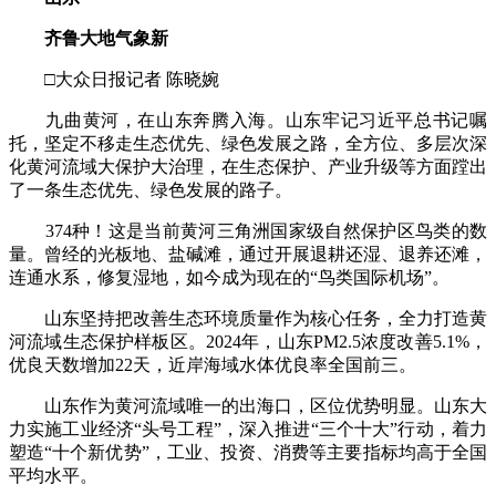
齐鲁大地气象新
□大众日报记者 陈晓婉
九曲黄河，在山东奔腾入海。山东牢记习近平总书记嘱
托，坚定不移走生态优先、绿色发展之路，全方位、多层次深
化黄河流域大保护大治理，在生态保护、产业升级等方面蹚出
了一条生态优先、绿色发展的路子。
374种！这是当前黄河三角洲国家级自然保护区鸟类的数
量。曾经的光板地、盐碱滩，通过开展退耕还湿、退养还滩，
连通水系，修复湿地，如今成为现在的“鸟类国际机场”。
山东坚持把改善生态环境质量作为核心任务，全力打造黄
河流域生态保护样板区。2024年，山东PM2.5浓度改善5.1%，
优良天数增加22天，近岸海域水体优良率全国前三。
山东作为黄河流域唯一的出海口，区位优势明显。山东大
力实施工业经济“头号工程”，深入推进“三个十大”行动，着力
塑造“十个新优势”，工业、投资、消费等主要指标均高于全国
平均水平。