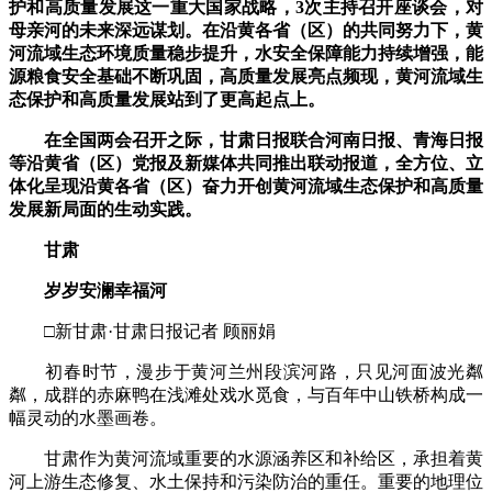
护和高质量发展这一重大国家战略，3次主持召开座谈会，对
母亲河的未来深远谋划。在沿黄各省（区）的共同努力下，黄
河流域生态环境质量稳步提升，水安全保障能力持续增强，能
源粮食安全基础不断巩固，高质量发展亮点频现，黄河流域生
态保护和高质量发展站到了更高起点上。
在全国两会召开之际，甘肃日报联合河南日报、青海日报
等沿黄省（区）党报及新媒体共同推出联动报道，全方位、立
体化呈现沿黄各省（区）奋力开创黄河流域生态保护和高质量
发展新局面的生动实践。
甘肃
岁岁安澜幸福河
□新甘肃·甘肃日报记者 顾丽娟
初春时节，漫步于黄河兰州段滨河路，只见河面波光粼
粼，成群的赤麻鸭在浅滩处戏水觅食，与百年中山铁桥构成一
幅灵动的水墨画卷。
甘肃作为黄河流域重要的水源涵养区和补给区，承担着黄
河上游生态修复、水土保持和污染防治的重任。重要的地理位