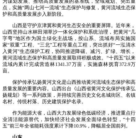
为谋划发展、推动高质量发展的基准线，全域规划、突出重
点，实施“两山七河一流域”生态保护与修复，黄河流域生态保
护和高质量发展步入新阶段。
山西是守护京津冀和黄河生态安全的重要屏障。近年来，
山西坚持山水林田湖草沙一体化保护和系统治理，把黄河“几
字弯”地区作为国土绿化主战场，按山系、流域布局实施国
家“双重”工程、“三北”工程等重点工程，突出抓好“一泓清水
入黄河”生态保护工程，协同推进降碳、减污、扩绿、增长，
黄河流域生态保护和高质量发展取得积极成效。“十四五”以来
流域内累计完成营造林1341.37万亩，实施森林抚育372.9万
亩。
保护传承弘扬黄河文化是山西推动黄河流域生态保护和高
质量发展的重要内容。山西出台《山西省黄河文化保护传承弘
扬规划》等一系列政策，并持续完善历史文化名城街区、名镇
名村、传统村落、历史建筑保护名录。
作为能源大省，山西大力发展绿色低碳经济，推进重点行
业清洁能源替代，加快经济社会发展全面绿色转型，“十四
五”前三年全省能耗强度累计下降10.9%，降幅居全国前列。
山东