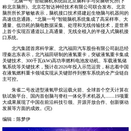
“北脑一号”智能脑机系统由北京脑科学与类脑研究所(下
称北京脑所)、北京芯智达神经技术有限公司联合发布。北京
脑所所长罗敏敏表示，脑机接口技术搭建起生物脑与机器间的
高速信息通路。“北脑一号”智能脑机系统集成了高采样率、大
通量、低功耗的脑电数据采集、处理和无线传输技术，是世界
上首个实现百通道以上高通量、无线全植入的半侵入式脑机接
口系统。
北汽集团首席科学家、北汽福田汽车股份有限公司副总经
理秦志东表示，北汽福田研制的液氢重卡，突破液氢重卡集成
关键技术、300千瓦(kW)高功率燃料电池发动机、车载液氢储
氢系统等关键技术，预计在2026年投入示范运营，标志着中国
在液氢燃料重卡领域实现从关键部件到整车系统的全产业链自
主可控。
朱雀二号改进型液氧甲烷运载火箭、全球首个空天计算在
轨试验平台、国内首创脑与脊柱一体化手术机器人……19项重
大成果展现了中国在前沿科技引领、开源开放合作、创新驱动
发展等方面的成效。(完)
编辑：陈梦伊