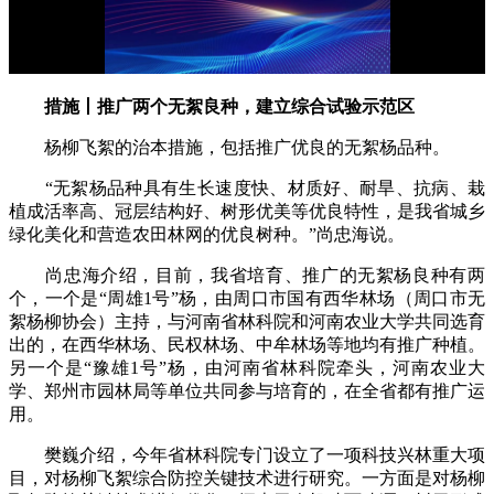
措施丨推广两个无絮良种，建立综合试验示范区
杨柳飞絮的治本措施，包括推广优良的无絮杨品种。
“无絮杨品种具有生长速度快、材质好、耐旱、抗病、栽
植成活率高、冠层结构好、树形优美等优良特性，是我省城乡
绿化美化和营造农田林网的优良树种。”尚忠海说。
尚忠海介绍，目前，我省培育、推广的无絮杨良种有两
个，一个是“周雄1号”杨，由周口市国有西华林场（周口市无
絮杨柳协会）主持，与河南省林科院和河南农业大学共同选育
出的，在西华林场、民权林场、中牟林场等地均有推广种植。
另一个是“豫雄1号”杨，由河南省林科院牵头，河南农业大
学、郑州市园林局等单位共同参与培育的，在全省都有推广运
用。
樊巍介绍，今年省林科院专门设立了一项科技兴林重大项
目，对杨柳飞絮综合防控关键技术进行研究。一方面是对杨柳