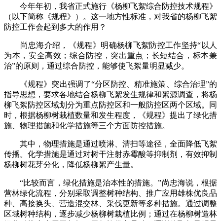
今年年初，我省正式施行《杨柳飞絮综合防控技术规程》
（以下简称《规程》）。这一地方性标准，对我省的杨柳飞絮
防控工作会起到多大的作用？
尚忠海介绍，《规程》明确杨柳飞絮防控工作坚持“以人
为本，安全高效；综合防控，突出重点；长短结合，标本兼
治”的原则，通过综合防控，能够使飞絮量明显减少。
《规程》突出强调了“分区防控、精准施策、综合治理”的
指导思想，要求各地结合杨柳飞絮发生规律和絮源调查，将杨
柳飞絮防控区域划分为重点防控区和一般防控区两个区域。同
时，根据杨柳树栽植数量和发生程度，《规程》提出了绿化措
施、物理措施和化学措施等三个方面防控措施。
其中，物理措施是通过喷淋、清扫等途径，全面降低飞絮
传播。化学措施是通过对树干注射赤霉酸等抑制剂，有效抑制
杨柳树花芽分化，降低杨柳絮产生量。
“比较而言，绿化措施是治本性的措施。”尚忠海说，根据
营林绿化流程，分别采取调整树种结构、推广应用雄株优良品
种、高接换头、营造混交林、采伐更新等多种措施。通过调整
区域树种结构，逐步减少杨柳树栽植比例；通过在杨柳树造林