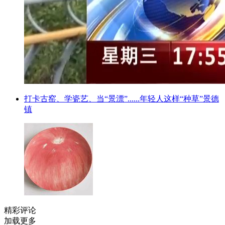
打卡古窑、学瓷艺、当“景漂”......年轻人这样“种草”景德
镇
精彩评论
加载更多