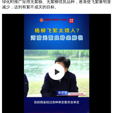
绿化时推广应用无絮杨、无絮柳优良品种，逐渐使飞絮量明显
减少，达到有絮不成灾的目标。