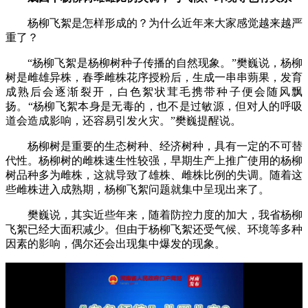
杨柳飞絮是怎样形成的？为什么近年来大家感觉越来越严
重了？
“杨柳飞絮是杨柳树种子传播的自然现象。”樊巍说，杨柳
树是雌雄异株，春季雌株花序授粉后，生成一串串蒴果，发育
成熟后会逐渐裂开，白色絮状茸毛携带种子便会随风飘
扬。“杨柳飞絮本身是无毒的，也不是过敏源，但对人的呼吸
道会造成影响，还容易引发火灾。”樊巍提醒说。
杨柳树是重要的生态树种、经济树种，具有一定的不可替
代性。杨柳树的雌株速生性较强，早期生产上推广使用的杨柳
树品种多为雌株，这就导致了雄株、雌株比例的失调。随着这
些雌株进入成熟期，杨柳飞絮问题就集中呈现出来了。
樊巍说，其实近些年来，随着防控力度的加大，我省杨柳
飞絮已经大面积减少。但由于杨柳飞絮还受气候、环境等多种
因素的影响，偶尔还会出现集中爆发的现象。