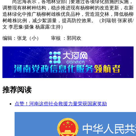
尚忠海表示，各地林业部门要通过各项绿化措施的实施，
调整现有林树种结构，稳步推进现有杨柳树的改造更新，在新
造林绿化中推广杨柳树雄株优良品种，营造混交林，降低杨柳
树雌株比例，减少絮源量，提高防控效果。（刘瑞朝 张家祺/
文 李思豫/摄像 杨露露/主持）
编辑：张龙（小） 审核 ：郭同欢
推荐阅读
点赞！河南这些社会救援力量荣获国家奖励