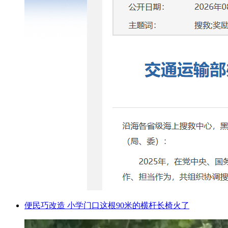
便民巧改造 小学门口这根90米的横杆长椅火了