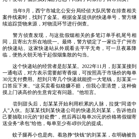
当年9月，西宁市城北公安分局经侦大队民警在排查相关
案件线索时，找到了金某。根据金某提供的快递单号，警方继
续追踪货物来源，对物流环节进行倒查。
警方侦查发现，与这批假烟相关的多笔订单手机尾号相
同，且寄出方所在地统一。最终，警方锁定了一家位于广州市
的快递站。这家快递站从外观看去平平无奇，可一旦夜幕降
临，便热火朝天地干起假烟集散的勾当。
这个快递站的经营者是彭某某。2022年11月，彭某某接到
一通电话，对方表示需要邮寄香烟，可按照高于市场价的每单
30元支付费用。想到只寄几个快递就能捞一大笔钱，彭某某一
口答应下来。“这买卖看似稳赚不赔，但我心里清楚，这种偷
摸上门谈高价的生意肯定有问题。”他坦言。
尝到甜头后，彭某某开始利用积累的人脉，拉拢“同道中
人”入伙。彭某某找到某快递公司的快递员刘某某，告诉他自
己要抽取10元的“好处费”，然后再以每单20元的价格将假烟寄
送业务“承包”给他，每单至少有4到9元的提成。
蚊子腿再小也是肉。着急挣“快钱”的刘某某，在明确被告