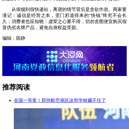
从假烟到假快递站，离谱的情节背后是贪欲作祟。商家要
谨记：诚信是经营之本，歪门邪道得来的“快钱”终究不会长
久；消费者也应知晓：虚荣之心要不得，切勿贪图便宜购买假
冒伪劣名牌产品，避免自身权益受损。
编辑：陈静
推荐阅读
全国一等奖！郑州航空港区这所学校藏不住了