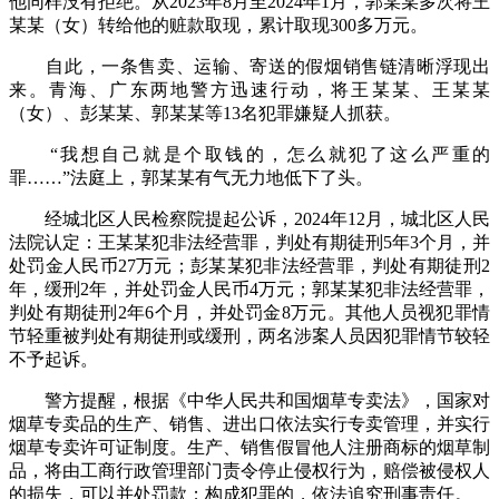
他同样没有拒绝。从2023年8月至2024年1月，郭某某多次将王
某某（女）转给他的赃款取现，累计取现300多万元。
自此，一条售卖、运输、寄送的假烟销售链清晰浮现出
来。青海、广东两地警方迅速行动，将王某某、王某某
（女）、彭某某、郭某某等13名犯罪嫌疑人抓获。
“我想自己就是个取钱的，怎么就犯了这么严重的
罪……”法庭上，郭某某有气无力地低下了头。
经城北区人民检察院提起公诉，2024年12月，城北区人民
法院认定：王某某犯非法经营罪，判处有期徒刑5年3个月，并
处罚金人民币27万元；彭某某犯非法经营罪，判处有期徒刑2
年，缓刑2年，并处罚金人民币4万元；郭某某犯非法经营罪，
判处有期徒刑2年6个月，并处罚金8万元。其他人员视犯罪情
节轻重被判处有期徒刑或缓刑，两名涉案人员因犯罪情节较轻
不予起诉。
警方提醒，根据《中华人民共和国烟草专卖法》，国家对
烟草专卖品的生产、销售、进出口依法实行专卖管理，并实行
烟草专卖许可证制度。生产、销售假冒他人注册商标的烟草制
品，将由工商行政管理部门责令停止侵权行为，赔偿被侵权人
的损失，可以并处罚款；构成犯罪的，依法追究刑事责任。