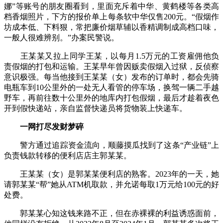
娜”等账号的朋友圈看到，里面充斥着中华、黄鹤楼等各类高
档香烟照片，下方的报价单上每条软中华仅售200元。“假烟作
坊成本低、下料狠，常把廉价烟草辅以香精调制成高档口味，
一般人很难辨别。”办案民警说。
王某某又拉上同学王某，以每月1.5万元的工资雇佣他负
责假烟的打包和运输。王某早年曾因贩卖假烟入过狱，反侦察
意识极强。每当他接到王某某（女）发布的订单时，都会先骑
电瓶车到10公里外的一处无人看管的停车场，换驾一辆二手越
野车，再前往数十公里外的地库内打包假烟，最后才趁着夜色
开到假快递站，亲自监督快递员将货物装上快递车。
一网打尽发财梦碎
警方通过追踪资金流向，顺藤摸瓜找到了这条“产业链”上
负责钱款转移的便利店店主郭某某。
王某某（女）是郭某某便利店的熟客。2023年的一天，她
请郭某某“帮”她从ATM机取款，并允诺每取1万元给100元的好
处费。
郭某某心知这钱来路不正，但在赤裸裸的利益诱惑面前，