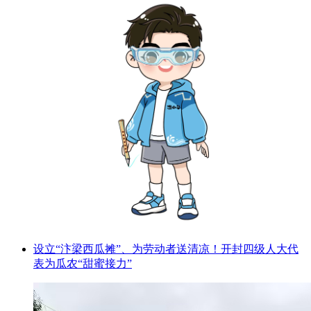
设立“汴梁西瓜摊”、为劳动者送清凉！开封四级人大代
表为瓜农“甜蜜接力”