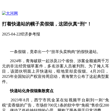
打着快递站的幌子卖假烟，这团伙真“刑”！
2025-04-22
经济参考报
一条假烟，竟牵出一个“挂羊头卖狗肉”的假快递站。
2024年，青海破获一起涉及22个省份、涉案金额逾两千万
元的非法经营烟草案件，多名涉案人员被判刑。为了掩人耳
目，该团伙明面上开快递站，暗地里却卖假烟。4月20日，
2025年全国知识产权宣传周启动，青海警方公布了这起典型案
件。
快递站化身假烟集散窝点
2023年8月，西宁市民金某在短视频平台刷到一则“免
税”卖香烟的广告，市场价700元1条的软中华“免税”售价仅200
元，便动了低价抽好烟的心思，网购了两条用于日常消费。