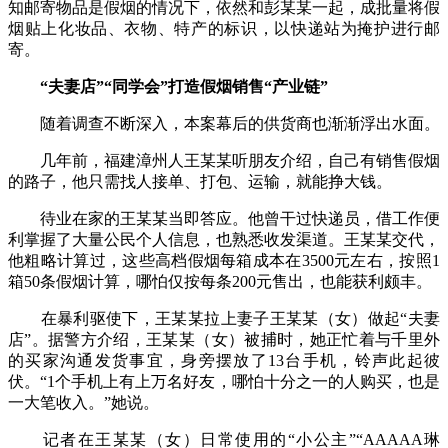
知邮寄物品是假烟的情况下，依然和彭某某一起，成批量将假
烟贴上化妆品、衣物、特产的标识，以快递站为掩护进行邮
寄。
“夫妻店”“同学会”打造假烟销售“产业链”
随着调查不断深入，本案幕后的供货商也渐渐浮出水面。
几年前，福建漳州人王某某听朋友介绍，自己有销售假烟
的路子，他只需找人接单、打包、运输，就能挣大钱。
待业在家的王某某当即答应。他曾干过快递员，借工作便
利掌握了大量公民个人信息，也熟悉收发渠道。王某某交代，
他粗略计算过，这些高档假烟每箱成本在3500元左右，按照1
箱50条假烟计算，哪怕仅按每条200元售出，也能获利颇丰。
在暴利驱使下，王某某拉上妻子王某某（女）做起“夫妻
店”。据警方介绍，王某某（女）被捕时，她正忙着与千里外
的买家沟通发货事宜，身旁摆放了13台手机，铃声此起彼
伏。“1个手机上有上万名好友，哪怕十分之一的人购买，也是
一大笔收入。”她说。
记者在王某某（女）日常使用的“小公主”“AAAAA琳