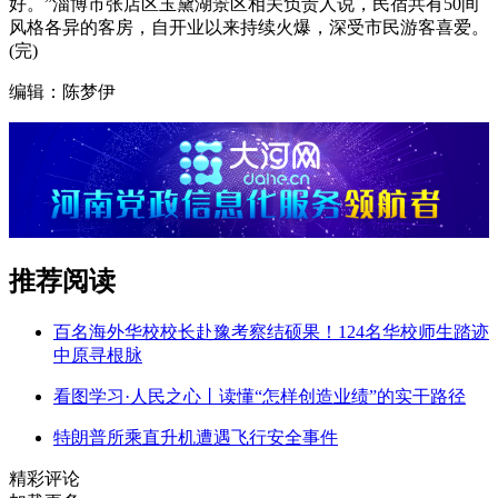
好。”淄博市张店区玉黛湖景区相关负责人说，民宿共有50间
风格各异的客房，自开业以来持续火爆，深受市民游客喜爱。
(完)
编辑：陈梦伊
推荐阅读
百名海外华校校长赴豫考察结硕果！124名华校师生踏迹
中原寻根脉
看图学习·人民之心丨读懂“怎样创造业绩”的实干路径
特朗普所乘直升机遭遇飞行安全事件
精彩评论