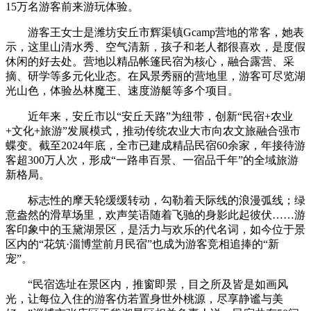
15万名游客前来游玩体验。
游客王女士是潍坊安丘市辉渠镇Gcamp营地的常客，她表
示，这里山清水秀、空气清新，孩子和老人都很喜欢，是度假
休闲的好去处。营地以精品帐篷民宿为核心，融合露营、采
摘、研学等多元化业态。在风景秀丽的营地里，游客可尽览湖
光山色，体验丛林魔王、速度游艇等多个项目。
近年来，安丘市以“安丘天路”为纽带，创新“民宿+农业
+文化+旅游”发展模式，推动传统农业大市向农文旅融合强市
蝶变。截至2024年底，全市已建成精品民宿60余家，年接待游
客超300万人次，形成“一路串百景、一宿品千年”的全域旅游
新格局。
标志性的摩天轮缓缓转动，勾勒着天际线的浪漫弧线；绿
意盎然的滑草场里，欢声笑语随着飞驰的身影此起彼伏……游
客印象中的玉黛湖景区，是活力与欢乐的代名词，如今位于景
区内的“花筑·淄博堂前月民宿”也成为游客竞相追捧的“新
宠”。
“民宿选址在景区内，推窗即景，目之所及皆是如画风
光，让每位入住的游客仿若置身世外桃源，尽享静谧与美