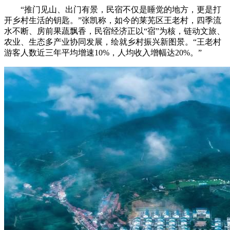
“推门见山、出门有景，民宿不仅是睡觉的地方，更是打
开乡村生活的钥匙。”张凯称，如今的莱芜区王老村，四季流
水不断、房前果蔬飘香，民宿经济正以“宿”为核，链动文旅、
农业、生态多产业协同发展，绘就乡村振兴新图景。“王老村
游客人数近三年平均增速10%，人均收入增幅达20%。”