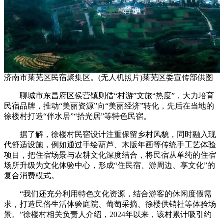
济南市莱芜区民宿聚集区。(无人机照片)莱芜区委宣传部供图
聊城市东昌府区侯营镇则借“村游”文旅“热度”，大力培育
民宿品牌，推动“美丽资源”向“美丽经济”转化，先后在当地的
徐楼村打造“伴水居”“拾光居”等特色民宿。
据了解，徐楼村民宿设计注重保留乡村风貌，同时融入现
代舒适设施，例如通过手绘葫芦、木版年画等传统手工艺体验
项目，把住宿场景与农耕文化深度结合，将民宿从单纯的住宿
场所升级为文化体验中心，形成“住民宿、游周边、享文化”的
复合消费模式。
“我们还充分利用特色文化资源，结合游客的休闲度假需
求，打造民俗生活体验庭院、葡萄采摘、徐楼供销社等体验场
景。”徐楼村相关负责人介绍，2024年以来，该村累计吸引约