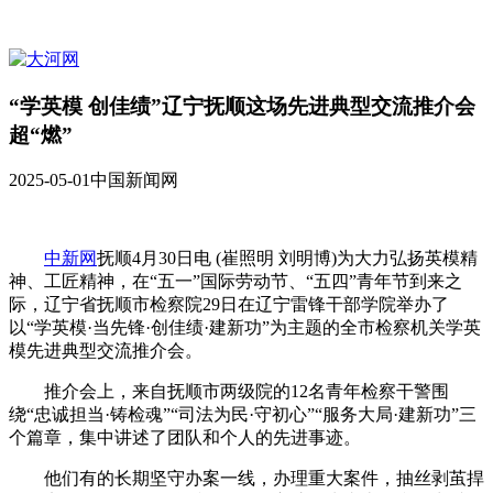
“学英模 创佳绩”辽宁抚顺这场先进典型交流推介会
超“燃”
2025-05-01
中国新闻网
中新网
抚顺4月30日电 (崔照明 刘明博)为大力弘扬英模精
神、工匠精神，在“五一”国际劳动节、“五四”青年节到来之
际，辽宁省抚顺市检察院29日在辽宁雷锋干部学院举办了
以“学英模·当先锋·创佳绩·建新功”为主题的全市检察机关学英
模先进典型交流推介会。
推介会上，来自抚顺市两级院的12名青年检察干警围
绕“忠诚担当·铸检魂”“司法为民·守初心”“服务大局·建新功”三
个篇章，集中讲述了团队和个人的先进事迹。
他们有的长期坚守办案一线，办理重大案件，抽丝剥茧捍