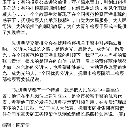
卫正义；有的投身公益诉讼前沿，守护绿水青山，利剑出鞘捍
卫公益；有的扎根基层调解纠纷，化解民生难题，春风化雨凝
聚人心……一个个故事生动展现了在全国模范检察官潘非琼的
感召下，抚顺检察人传承英模精神，自觉为大局服务、为人民
司法、为法治担当的履职故事，为广大青年检察干警成长提供
了实践样本。
先进典型交流推介会在抚顺检察机关干警中引起强烈反
响。“公诉人的成长之路，是追逐光、靠近光、成为光、散发
光，在全国模范检察官潘非琼的引领下，我早已褪去当初的紧
张与青涩，换来的是现在的自信与从容，肩上的责任驱使我努
力做一名合格的公诉人，也希望能够感染、带动更多愿意追逐
光、成为光的人。”全国优秀公诉人、抚顺市检察院第二检察
部检察官姜毓昆说。
“先进典型都有一个特点，就是把人民放在心中最高位
置，他们在平凡岗位上建功立业，是全市检察干警的优秀代
表，希望他们充分发挥先进典型示范引领作用，在今后涌现出
更多的先进典型。”辽宁省人大代表、抚顺市矿业集团有限责
任公司东露天矿工务段架信队测修组组长杨薇拉如是说。(完)
编辑：陈梦伊