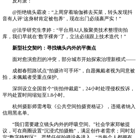
反对派：
@拒绝镜头霸凌：“上周穿着瑜伽裤去买菜，转头发现抖
音有人评‘这身材肯定被包养’，现在出门必须裹严实！”
@法学研究生李婷：“平台用AI人脸聚类技术整理街拍
库，我们早就在‘数字裸奔’了，立法必须跟上技术迭代！”
新型社交契约：寻找镜头内外的平衡点
面对愈演愈烈的冲突，部分城市开始探索治理新模式——
‌成都春熙路试点“拍摄许可手环”‌，自愿佩戴者视为同意被
拍，未佩戴者受重点保护。
‌深圳设立全国首个“街拍仲裁庭”‌，24小时处理侵权投诉，
平均处置时间缩短至1.8小时。
‌杭州摄影师需考取《公共空间拍摄资格证》‌，违规者纳入
信用黑名单。
“我们需要建立镜头内外的呼吸空间。”社会学家郑敏提
议，可在商圈设置“沉浸式拍摄舱”，满足创作者需求；同时划
定“数字静默区”，严禁任何拍摄设备进入。“当每个人都拥有