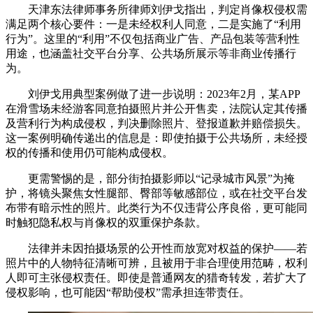
天津东法律师事务所律师刘伊戈指出，判定肖像权侵权需
满足两个核心要件：一是未经权利人同意，二是实施了“利用
行为”。这里的“利用”不仅包括商业广告、产品包装等营利性
用途，也涵盖社交平台分享、公共场所展示等非商业传播行
为。
刘伊戈用典型案例做了进一步说明：2023年2月，某APP
在滑雪场未经游客同意拍摄照片并公开售卖，法院认定其传播
及营利行为构成侵权，判决删除照片、登报道歉并赔偿损失。
这一案例明确传递出的信息是：即使拍摄于公共场所，未经授
权的传播和使用仍可能构成侵权。
更需警惕的是，部分街拍摄影师以“记录城市风景”为掩
护，将镜头聚焦女性腿部、臀部等敏感部位，或在社交平台发
布带有暗示性的照片。此类行为不仅违背公序良俗，更可能同
时触犯隐私权与肖像权的双重保护条款。
法律并未因拍摄场景的公开性而放宽对权益的保护——若
照片中的人物特征清晰可辨，且被用于非合理使用范畴，权利
人即可主张侵权责任。即使是普通网友的猎奇转发，若扩大了
侵权影响，也可能因“帮助侵权”需承担连带责任。