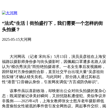
“法式”生活丨街拍盛行下，我们需要一个怎样的街
头拍摄？
2025-05-15
大河网
大河网讯 （记者 宋向乐）5月13日，演员吴彦祖在上海安
福路以摄影师身份参与街头摄影时，因佩戴口罩遭多名路人误
认为“模仿秀演员”而拒绝拍摄请求。一名女生事后发视频称，
因怀疑对方身份婉拒合影，直至社交平台出现大量“吴彦祖街
拍实锤”才确认错失良机。与此同时，部分路人通过其标志
性“港普”口音确认身份，引发网友调侃“方言成防伪标识”。
该事件虽以喜剧收场，却映射出公众对街头拍摄的复杂心
态：既渴望被记录美好瞬间，又担忧隐私遭侵犯。类似争议并
非孤例——2025年4月，上海女教师张女士怒斥老年摄影师低
角度偷拍女性裙底的事件曾引发全网热议。两起事件交织，揭