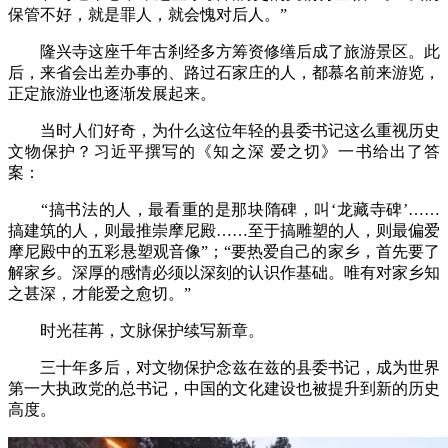
保管不好，就是罪人，就会愧对后人。”
隆兴寺这座千年古刹经多方筹资修缮后成了旅游景区。此
后，来省会出差办事的、路过石家庄的人，都慕名前来游览，
正定旅游业也逐渐发展起来。
当时人们好奇，为什么这位年轻的县委书记这么重视历史
文物保护？习近平撰写的《知之深 爱之切》一书给出了答
案：
“搞书法的人，最看重的是那块隋碑，叫‘龙藏寺碑’……
搞建筑的人，则最推崇摩尼殿……至于搞雕塑的人，则最偏爱
摩尼殿中的五彩悬塑观音像”；“要热爱自己的家乡，首先要了
解家乡。深厚的感情必须以深刻的认识作基础。唯有对家乡知
之甚深，才能爱之愈切。”
时光荏苒，文脉保护续写新章。
三十年多后，对文物保护念兹在兹的县委书记，成为世界
第一大执政党的总书记，中国的文化建设也被提升到新的历史
高度。