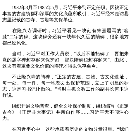
1982年3月至1985年5月，习近平来到正定任职。因被正定
丰富的古建筑群和深厚的文化底蕴所吸引，习近平经常走访县
志里记载的古寺、古塔等文保单位。
在隆兴寺调研时，习近平看见一块刻有朱熹题写的“容
膝”二字的碑。这块碑旁还有一块年代久远的隋碑，很多地方
都已经风化。
当时，习近平对工作人员说，“以后不能拓碑了，要把朱
熹的题字碑封存起来保护好，那块隋碑也封存起来”。由此，
这块有着重要文化价值的隋碑才得以保存至今。
不止隆兴寺的隋碑，“正定的古建、古物、古文化遗址，
每一处、每一件、每一地都划出保护范围，立上了明显的标
志，这是习书记让做的。”当时主抓文教工作的副县长何玉这
样说。
组织开展文物普查，健全文物保护制度，组织编写《正定
古今》《正定县大事记》并亲自作序……习近平无不倾注心
力。
在习近平心中，这些承载着历史的文物分量很重。“我们