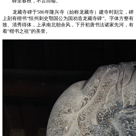
碑里春秋，不言而喻。
龙藏寺碑于586年隆兴寺（始称龙藏寺）建寺时刻立，碑
上刻有楷书“恒州刺史鄂国公为国劝造龙藏寺碑”。字体方整有
致、清秀得体，上承南北朝余风，下开初唐书法诸家先河，有
着“楷书之祖”的美誉。