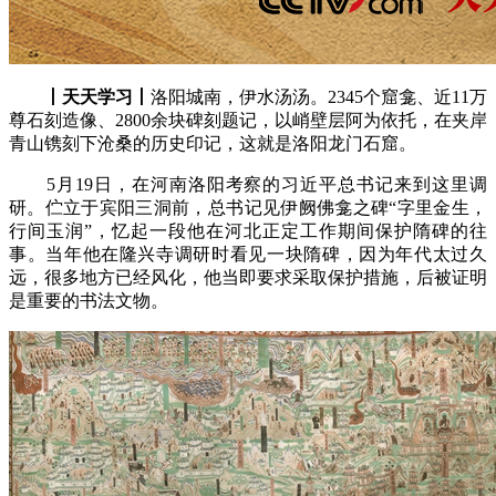
丨天天学习丨
洛阳城南，伊水汤汤。2345个窟龛、近11万
尊石刻造像、2800余块碑刻题记，以峭壁层阿为依托，在夹岸
青山镌刻下沧桑的历史印记，这就是洛阳龙门石窟。
5月19日，在河南洛阳考察的习近平总书记来到这里调
研。伫立于宾阳三洞前，总书记见伊阙佛龛之碑“字里金生，
行间玉润”，忆起一段他在河北正定工作期间保护隋碑的往
事。当年他在隆兴寺调研时看见一块隋碑，因为年代太过久
远，很多地方已经风化，他当即要求采取保护措施，后被证明
是重要的书法文物。