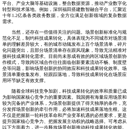
平台、产业大脑等基础设施，整合数据资源，推动产业数字化
转型和技术落地。例如，深圳福田搭建数智融合平台，汇聚近
十年1.2亿条各类政务数据，全方位满足创新领域的复杂数据
需求。
当然，还存在一些值得关注的问题。场景创新标准化与规
范化不足，制约科技成果转化，具体表现为不同城市对场景清
单的理解差异较大，有的城市动辄发布上百个场景清单，碎片
化问题突出，且部分场景清单存在跟风现象，导致无法精准对
接科技成果转化需求。目前尚未形成有效的跨区域场景创新协
作模式，导致跨区域合作往往面临创新要素流动不畅、制度壁
垒等问题，影响场景创新的协同效应和科技成果转化效率。场
景清单重收集发布、轻跟踪落地，导致科技成果转化在场景应
用环节缺乏有效支撑。
随着全球科技竞争加剧，科技成果转化的效率和质量已成
为影响国家核心竞争力的重要因素。我国拥有海量应用场景和
较为完备的产业体系，为场景创新提供了得天独厚的条件，充
分发挥场景创新的牵引作用，必将加速科技成果落地生根。这
不仅是把握新一轮科技革命和产业变革机遇的必然要求，更是
提升国家核心竞争力、把握发展主动权的战略选择。可考虑从
以下方面着力，进一步释放场景创新推动科技成果转化效能。