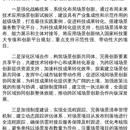
一是强化战略统筹，系统化布局场景创新。通过布局未来
技术应用场景创新试验区，建设具有产业集成性和示范作用的
超级场景，打造最佳实践案例，促进科技成果转化。搭建场景
服务数字化平台，为科技成果转化提供支持，包括场景清单发
布、能力展示和主体对接等。将应用场景创新纳入国家科技重
大专项和创新平台规划，重点支持示范性强、带动性大的项
目。
二是深化区域合作，构筑场景创新共同体。完善创新要素
共享平台，共建技术转移中心和成果转化基金，为跨区域场景
创新提供资源支持，加速科技成果转化效率。探索建立场景创
新共同体，发挥中心城市辐射带动作用，促进区域间场景创新
协同发展，为科技成果转化提供更为广阔的土壤。加强政策法
规的衔接与协调，破除制度障碍，建立统一执法标准，全面提
升区域协同创新整体效能，推动跨区域场景创新合作向纵深发
展。
三是加强制度建设，实现全流程跟踪。完善场景清单管理
机制，建立动态跟踪评估体系，对场景项目从发布到落地进行
全流程跟踪，确保供需对接后服务保障及时跟进。优化考核指
标，避免单纯以场景发布数量为导向，注重场景项目的落地转