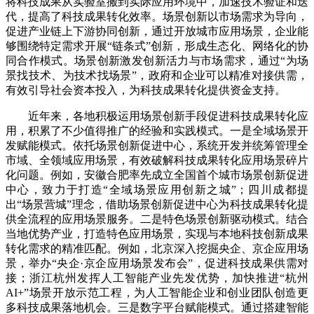
将科技成果从实验室搬到实际应用环境中，加速技术验证和迭
代，提高了科技成果转化效率。场景创新以市场需求为导向，
促进产业链上下游协同创新，通过开放城市应用场景，企业能
够围绕特定需求开展“链条式”创新，形成生态化、网络化的协
同合作模式。场景创新激发创新活力与市场需求，通过“为场
景找技术、为技术找场景”，政府和企业可以精准对接供需，
有效引导社会资本投入，为科技成果转化提供资金支持。
近年来，各地积极运用场景创新手段促进科技成果转化应
用，积累了不少值得推广的经验和实践模式。一是全域场景开
发赋能模式。依托场景创新促进中心，系统开发并统筹管理全
市域、全领域应用场景，有效破解科技成果转化应用场景碎片
化问题。例如，安徽合肥率先成立全国首个城市场景创新促进
中心，致力于打造“全域场景应用创新之城”；四川成都提
出“场景营城”理念，借助场景创新促进中心为科技成果转化提
供全流程的应用场景服务。二是特色场景创新驱动模式。结合
当地优势产业，打造特色应用场景，实现与本地科技创新成果
转化需求的精准匹配。例如，北京深入挖掘央企、京企应用场
景，举办“央企·京企应用场景发布会”，促进科技成果供需对
接；浙江杭州发挥人工智能产业先发优势，加快推进“杭州
AI+”场景开放示范工程，为人工智能企业和创业团队创造更
多科技成果落地机会。三是数字平台赋能模式。通过搭建智能