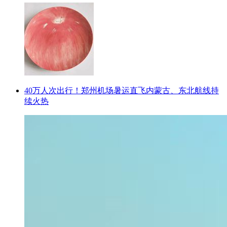
40万人次出行！郑州机场暑运直飞内蒙古、东北航线持
续火热