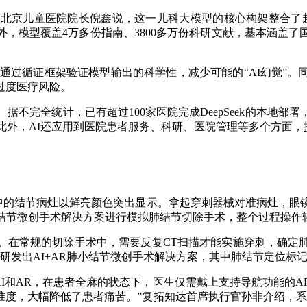
京儿童医院院长倪鑫说，这一儿科大模型的核心构架整合了超
，模型覆盖4万多份指南、3800多万份科研文献，基本涵盖
通过循证框架验证模型输出的科学性，减少可能的“AI幻觉”。
过度医疗风险。
完全统计，已有超过100家医院完成DeepSeek的本地部
。此外，AI还应用到医院患者服务、科研、医院管理等多个方面
的结节病灶以鲜亮颜色突出显示。拿起穿刺器械对准病灶，眼
小结节微创手术解决方案进行模拟肺结节切除手术，整个过程操作
在常规的切除手术中，需要反复CT扫描才能实施穿刺，确定肺
发出AI+AR肺小结节微创手术解决方案，其中肺结节定位标记物
I和AR，在患者全麻的状态下，医生仅需戴上支持导航功能的A
准度，大幅降低了患者痛苦。”复拓知达首席执行官孙非介绍，系