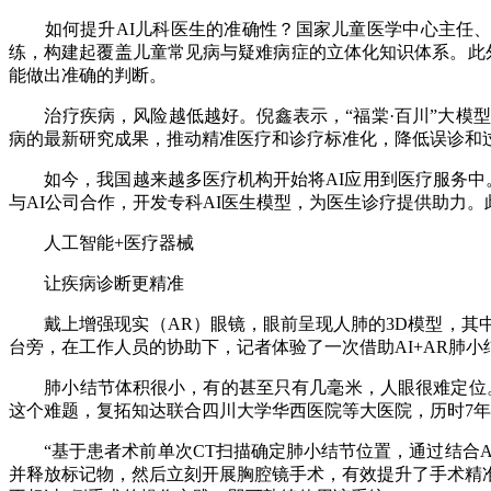
如何提升AI儿科医生的准确性？国家儿童医学中心主任、北
练，构建起覆盖儿童常见病与疑难病症的立体化知识体系。此外
能做出准确的判断。
治疗疾病，风险越低越好。倪鑫表示，“福棠·百川”大模型
病的最新研究成果，推动精准医疗和诊疗标准化，降低误诊和
如今，我国越来越多医疗机构开始将AI应用到医疗服务中。据不
与AI公司合作，开发专科AI医生模型，为医生诊疗提供助力
人工智能+医疗器械
让疾病诊断更精准
戴上增强现实（AR）眼镜，眼前呈现人肺的3D模型，其中
台旁，在工作人员的协助下，记者体验了一次借助AI+AR肺
肺小结节体积很小，有的甚至只有几毫米，人眼很难定位。
这个难题，复拓知达联合四川大学华西医院等大医院，历时7年研
“基于患者术前单次CT扫描确定肺小结节位置，通过结合A
并释放标记物，然后立刻开展胸腔镜手术，有效提升了手术精