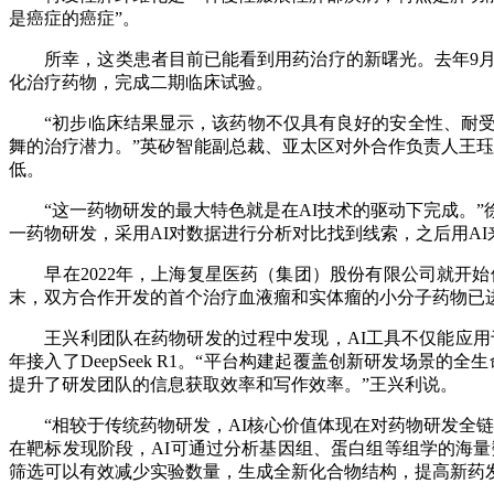
是癌症的癌症”。
所幸，这类患者目前已能看到用药治疗的新曙光。去年9月，
化治疗药物，完成二期临床试验。
“初步临床结果显示，该药物不仅具有良好的安全性、耐受性
舞的治疗潜力。”英矽智能副总裁、亚太区对外合作负责人王珏
低。
“这一药物研发的最大特色就是在AI技术的驱动下完成。”
一药物研发，采用AI对数据进行分析对比找到线索，之后用A
早在2022年，上海复星医药（集团）股份有限公司就开始借助
末，双方合作开发的首个治疗血液瘤和实体瘤的小分子药物已
王兴利团队在药物研发的过程中发现，AI工具不仅能应用于早期
年接入了DeepSeek R1。“平台构建起覆盖创新研发场
提升了研发团队的信息获取效率和写作效率。”王兴利说。
“相较于传统药物研发，AI核心价值体现在对药物研发全链
在靶标发现阶段，AI可通过分析基因组、蛋白组等组学的海
筛选可以有效减少实验数量，生成全新化合物结构，提高新药