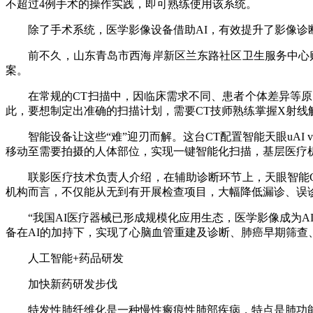
不超过4例手术的操作实践，即可熟练使用该系统。
除了手术系统，医学影像设备借助AI，有效提升了影像诊
前不久，山东青岛市西海岸新区兰东路社区卫生服务中心购入
案。
在常规的CT扫描中，因临床需求不同、患者个体差异等原因
此，要想制定出准确的扫描计划，需要CT技师熟练掌握X射线
智能设备让这些“难”迎刃而解。这台CT配置智能天眼uAI v
移动至需要拍摄的人体部位，实现一键智能化扫描，基层医疗
联影医疗技术负责人介绍，在辅助诊断环节上，天眼智能CT
机构而言，不仅能从无到有开展检查项目，大幅降低漏诊、误
“我国AI医疗器械已形成规模化应用生态，医学影像成为A
备在AI的加持下，实现了心脑血管重建及诊断、肺癌早期筛查
人工智能+药品研发
加快新药研发步伐
特发性肺纤维化是一种慢性瘢痕性肺部疾病，特点是肺功能进