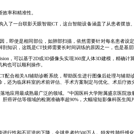
断效率和精准性。
了一台联影天眼智能CT，这台智能设备涵盖了从患者摆放、
，即使是相同部位，如肺部扫描，依然需要针对每名患者设定
解剖知识，这既是CT技师需要长时间训练的原因之一，也是基层
ision，可以基于2D或3D摄像头实现360度人体3D建模，精
机构也可以顺利操作。
配合相关AI辅助诊断系统，帮助医生进行图像后处理与辅助
诊，还为临床科室的术前评估、手术方案制定与优化、术后疗效
I落地应用最成熟最广泛的领域。”中国医科大学附属盛京医院放
、肝癌评估等领域的检测准确率超90%，大幅缩短影像科医生阅
行性和不可逆的下降，全球患者约500万人。特发性肺纤维化的