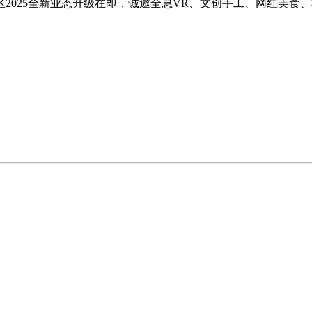
区2025全新业态升级在即，诚邀全息VR、文创手工、网红美食