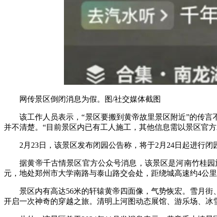
网传景区倒闭消息为假。图/社交媒体截图
该工作人员表示，“景区要搬到黄帝故里景区附近”的传言不
并不清楚。“目前景区内已有工人施工，其他信息需以景区官方
2月23日，该景区发布闭园公告称，将于2月24日起进行
据黄帝千古情景区官方公众号消息，该景区是河南竹桂园旅游集
元，地处郑州市大学南路与泰山路交会处，距绕城高速约4公
景区内有高达56米的轩辕黄帝四面像，气势恢宏。雪月街、
开启一次神奇的穿越之旅。清明上河图动态展馆、游乐场、冰