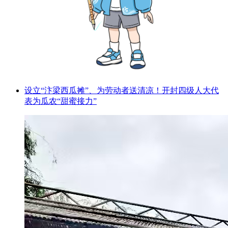
设立“汴梁西瓜摊”、为劳动者送清凉！开封四级人大代
表为瓜农“甜蜜接力”