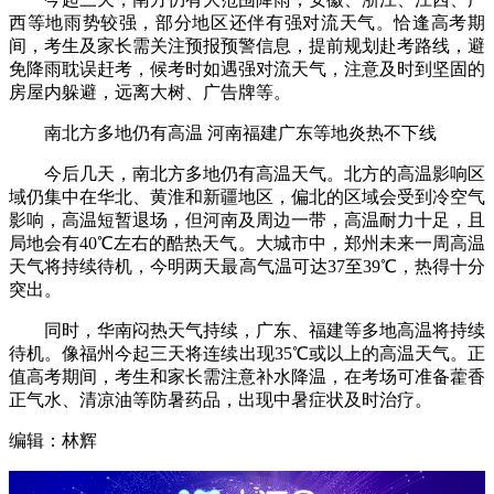
西等地雨势较强，部分地区还伴有强对流天气。恰逢高考期
间，考生及家长需关注预报预警信息，提前规划赴考路线，避
免降雨耽误赶考，候考时如遇强对流天气，注意及时到坚固的
房屋内躲避，远离大树、广告牌等。
南北方多地仍有高温 河南福建广东等地炎热不下线
今后几天，南北方多地仍有高温天气。北方的高温影响区
域仍集中在华北、黄淮和新疆地区，偏北的区域会受到冷空气
影响，高温短暂退场，但河南及周边一带，高温耐力十足，且
局地会有40℃左右的酷热天气。大城市中，郑州未来一周高温
天气将持续待机，今明两天最高气温可达37至39℃，热得十分
突出。
同时，华南闷热天气持续，广东、福建等多地高温将持续
待机。像福州今起三天将连续出现35℃或以上的高温天气。正
值高考期间，考生和家长需注意补水降温，在考场可准备藿香
正气水、清凉油等防暑药品，出现中暑症状及时治疗。
编辑：林辉