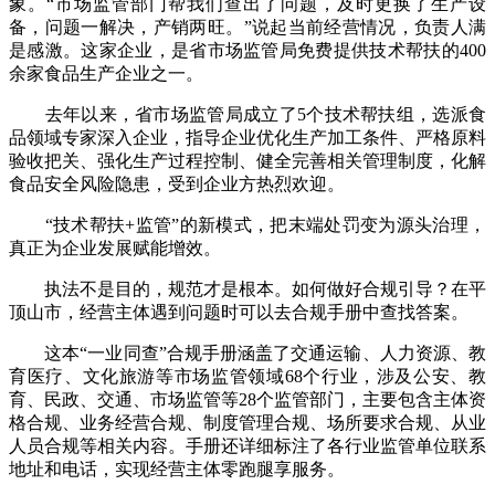
象。“市场监管部门帮我们查出了问题，及时更换了生产设
备，问题一解决，产销两旺。”说起当前经营情况，负责人满
是感激。这家企业，是省市场监管局免费提供技术帮扶的400
余家食品生产企业之一。
去年以来，省市场监管局成立了5个技术帮扶组，选派食
品领域专家深入企业，指导企业优化生产加工条件、严格原料
验收把关、强化生产过程控制、健全完善相关管理制度，化解
食品安全风险隐患，受到企业方热烈欢迎。
“技术帮扶+监管”的新模式，把末端处罚变为源头治理，
真正为企业发展赋能增效。
执法不是目的，规范才是根本。如何做好合规引导？在平
顶山市，经营主体遇到问题时可以去合规手册中查找答案。
这本“一业同查”合规手册涵盖了交通运输、人力资源、教
育医疗、文化旅游等市场监管领域68个行业，涉及公安、教
育、民政、交通、市场监管等28个监管部门，主要包含主体资
格合规、业务经营合规、制度管理合规、场所要求合规、从业
人员合规等相关内容。手册还详细标注了各行业监管单位联系
地址和电话，实现经营主体零跑腿享服务。