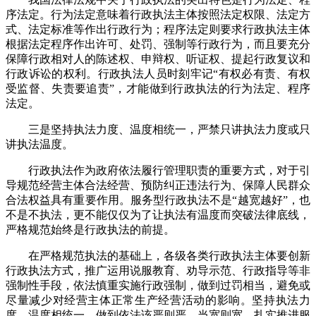
序法定。行为法定意味着行政执法主体按照法定权限、法定方
式、法定标准等作出行政行为；程序法定则要求行政执法主体
根据法定程序作出许可、处罚、强制等行政行为，而且要充分
保障行政相对人的陈述权、申辩权、听证权、提起行政复议和
行政诉讼的权利。行政执法人员时刻牢记“有权必有责、有权
受监督、失责要追责”，才能做到行政执法的行为法定、程序
法定。
三是坚持执法力度、温度相统一，严禁只讲执法力度或只
讲执法温度。
行政执法作为政府依法履行管理职责的重要方式，对于引
导规范经营主体合法经营、预防纠正违法行为、保障人民群众
合法权益具有重要作用。服务型行政执法不是“越宽越好”，也
不是不执法，更不能仅仅为了让执法有温度而突破法律底线，
严格规范始终是行政执法的前提。
在严格规范执法的基础上，各级各类行政执法主体要创新
行政执法方式，推广运用说服教育、劝导示范、行政指导等非
强制性手段，依法慎重实施行政强制，做到过罚相当，避免或
尽量减少对经营主体正常生产经营活动的影响。坚持执法力
度、温度相统一，做到依法该严则严、当宽则宽，扎实推进服