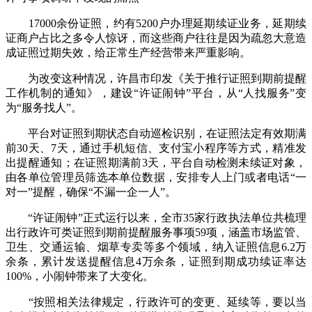
17000余份证照，约有5200户办理延期续证业务，延期续
证商户占比之多令人惊讶，而这些商户往往是因为疏忽大意造
成证照过期失效，给正常生产经营带来严重影响。
为改变这种情况，许昌市印发《关于推行证照到期前提醒
工作机制的通知》，建设“许证闹钟”平台，从“人找服务”变
为“服务找人”。
平台对证照到期状态自动巡检识别，在证照法定有效期满
前30天、7天，通过手机短信、支付宝小程序等方式，精准发
出提醒通知；在证照期满前3天，平台自动检测未续证对象，
由各单位管理员筛选本单位数据，安排专人上门或者电话“一
对一”提醒，确保“不漏一企一人”。
“许证闹钟”正式运行以来，全市35家行政执法单位共梳理
出行政许可类证照到期前提醒服务事项59项，涵盖市场监管、
卫生、交通运输、烟草专卖等多个领域，纳入证照信息6.2万
余条，累计发送提醒信息4万余条，证照到期成功续证率达
100%，小闹钟带来了大变化。
“按照相关法律规定，行政许可的变更、延续等，要以当