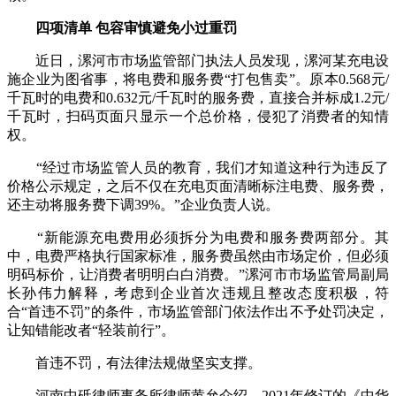
四项清单 包容审慎避免小过重罚
近日，漯河市市场监管部门执法人员发现，漯河某充电设
施企业为图省事，将电费和服务费“打包售卖”。原本0.568元/
千瓦时的电费和0.632元/千瓦时的服务费，直接合并标成1.2元/
千瓦时，扫码页面只显示一个总价格，侵犯了消费者的知情
权。
“经过市场监管人员的教育，我们才知道这种行为违反了
价格公示规定，之后不仅在充电页面清晰标注电费、服务费，
还主动将服务费下调39%。”企业负责人说。
“新能源充电费用必须拆分为电费和服务费两部分。其
中，电费严格执行国家标准，服务费虽然由市场定价，但必须
明码标价，让消费者明明白白消费。”漯河市市场监管局副局
长孙伟力解释，考虑到企业首次违规且整改态度积极，符
合“首违不罚”的条件，市场监管部门依法作出不予处罚决定，
让知错能改者“轻装前行”。
首违不罚，有法律法规做坚实支撑。
河南中砥律师事务所律师黄允介绍，2021年修订的《中华