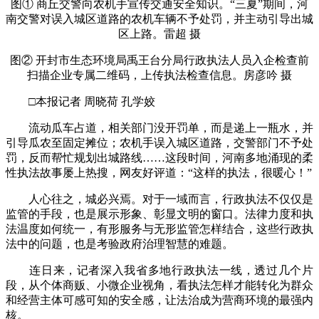
图① 商丘交警向农机手宣传交通安全知识。“三夏”期间，河
南交警对误入城区道路的农机车辆不予处罚，并主动引导出城
区上路。雷超 摄
图② 开封市生态环境局禹王台分局行政执法人员入企检查前
扫描企业专属二维码，上传执法检查信息。房彦吟 摄
□本报记者 周晓荷 孔学姣
流动瓜车占道，相关部门没开罚单，而是递上一瓶水，并
引导瓜农至固定摊位；农机手误入城区道路，交警部门不予处
罚，反而帮忙规划出城路线……这段时间，河南多地涌现的柔
性执法故事屡上热搜，网友好评道：“这样的执法，很暖心！”
人心往之，城必兴焉。对于一域而言，行政执法不仅仅是
监管的手段，也是展示形象、彰显文明的窗口。法律力度和执
法温度如何统一，有形服务与无形监管怎样结合，这些行政执
法中的问题，也是考验政府治理智慧的难题。
连日来，记者深入我省多地行政执法一线，透过几个片
段，从个体商贩、小微企业视角，看执法怎样才能转化为群众
和经营主体可感可知的安全感，让法治成为营商环境的最强内
核。