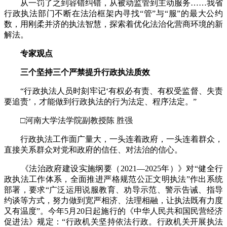
从一罚了之到容错纠错，从被动监管到主动服务……我省
行政执法部门不断在法治框架内寻找“管”与“服”的最大公约
数，用刚柔并济的执法智慧，探索着优化法治化营商环境的新
解法。
专家观点
三个坚持三个严禁提升行政执法质效
“行政执法人员时刻牢记‘有权必有责、有权受监督、失责
要追责’，才能做到行政执法的行为法定、程序法定。”
□河南大学法学院副教授陈 胜强
行政执法工作面广量大，一头连着政府，一头连着群众，
直接关系群众对党和政府的信任、对法治的信心。
《法治政府建设实施纲要（2021—2025年）》对“健全行
政执法工作体系，全面推进严格规范公正文明执法”作出系统
部署，要求“广泛运用说服教育、劝导示范、警示告诫、指导
约谈等方式，努力做到宽严相济、法理相融，让执法既有力度
又有温度”。今年5月20日起施行的《中华人民共和国民营经济
促进法》规定：“行政机关坚持依法行政。行政机关开展执法