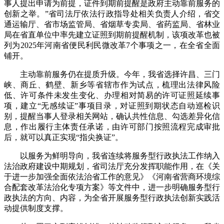
事人提出申请为前提，证件到期前提醒是政府主动靠前服务的
创新之举。”省司法厅依法行政指导处相关负责人介绍，省交
通运输厅、省市场监管局、省烟草专卖局、省药监局、省林业
局在省直单位中率先建立证照到期前提醒机制，该项改革也被
列为2025年河南省便民利民微改革7个事项之一，在全省全面
铺开。
主动靠前服务仍在提质升级。今年，我省选择许昌、三门
峡、商丘、鹤壁、新乡等省辖市作为试点，梳理出法律风险
低、许可条件未发生变化、办理相对简易的许可证照延续事
项，建立“无感续证”事项目录，对证照到期状态自动巡检识
别，提醒当事人登录相关网站，确认共性信息、勾选差异化信
息，作出履行主体责任承诺，由许可部门按照流程完成审批
后，就可以真正实现“指尖换证”。
以服务为鲜明导向，我省连续将服务型行政执法工作纳入
法治政府建设中期规划，省司法厅充分发挥职能作用，在《关
于进一步加强全面依法治省工作的意见》《河南省营商环境综
合配套改革法治化专项方案》等文件中，进一步明确服务型行
政执法的方向、内容，为全省开展服务型行政执法创新实践活
动提供制度支撑。