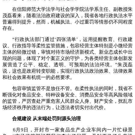
在信阳师范大学法学与社会学学院法学系主任、副教授朱
茂磊看来，随着法治政府建设的深入，我省各地行政执法水平
普遍得到提升，然而，机械执法、小过重罚等情形仍不同程度
存在。
“行政执法部门通过‘四张清单’，运用提醒教育、行政建
议、行政指导等柔性监管措施，包容经营主体特别是小微经营
主体的轻微过错，审慎对待市场经济新模式、新业态成长中出
现的问题，体现了对个案正义的守护，为各类经营主体创新发
展营造了公平、稳定、透明、可预期的法治环境。”朱茂磊
说，这也是政府转变职能，实现行政执法政治效果、法律效果
和社会效果有机统一的必然要求。
包容审慎监管不是放任不管。在柔性执法的同时，我省不
断强化对食品安全、特种设备安全、消费品安全等高风险领域
的监管，严厉查处严重危害人民群众人身、财产安全，扰乱市
场经济秩序的违法行为，让违法者切实付出代价。
合规建设 从末端处罚到源头治理
6月9日，开封市一家食品生产企业车间内一片忙碌景