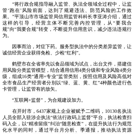
“将行政合规指导融入监管、执法全领域全过程中，让监
管‘跑在’风险前面，达到了规避违法、防范风险的工作效
果。”平顶山市市场监管局信用监管科科长李亚涛介绍，通过
这样的引导，经营主体不断完善内控管理，从“要我合
规”向“我要合规”转变，不断提升信用意识，减少违法违规行
为。
因事而治，对症下药。服务型执法中的分类差异监管，让
诚信经营企业获得免检、少检“红利”。
鹤壁市在全省率先以食品领域为试点，出台文件，搭建信
用风险分类监管模型，结合通用信用4类分级和专业风险4类分
级，组成16类“通用+专业”监管类别，按照信用及风险高低对
全市食品生产经营者分别以“绿、蓝、黄、红”4种颜色进行色
卡管理，让监管有的放矢。
“互联网+监督”，为合规建设加力。
在开封市，6437家规上企业被赋予二维码，10130名执法
人员全部入驻涉企执法“依法行政码上监督”平台，执法检查扫
码入企，以“精准留痕”纠治“随意检查”，在提升执法行为规范
化水平的同时，通过平台月分析、季通报，推动执法资源