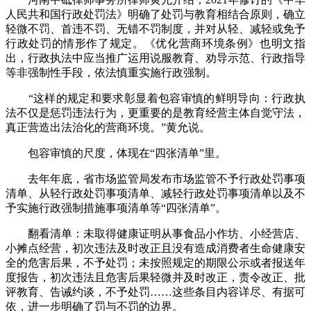
人民共和国行政处罚法》明确了处罚与教育相结合原则，确立
轻微不罚、首违不罚、无错不罚制度，并对从轻、减轻或免予
行政处罚的情形作了规定。《优化营商环境条例》也明文指
出，行政执法中应当推广运用说服教育、劝导示范、行政指导
等非强制性手段，依法慎重实施行政强制。
“这样的规定和要求彰显着包容审慎的鲜明导向：行政执
法不仅是惩罚违法行为，更重要的是教育经营主体自觉守法，
真正营造出法治化的营商环境。”黄允说。
包容审慎的尺度，体现在“四张清单”里。
去年年底，省市场监管局发布市场监管不予行政处罚事项
清单、从轻行政处罚事项清单、减轻行政处罚事项清单以及不
予实施行政强制措施事项清单等“四张清单”。
翻看清单：未取得健康证明从事食品小作坊、小经营店、
小摊点经营，初次违法及时改正且没有造成消费者生命健康安
全的危害后果，不予处罚；未按照规定的期限公示或者报送年
度报告，初次违法且危害后果轻微并及时改正，责令改正、批
评教育、告诫约谈，不予处罚……这些条目内容详尽、有据可
依，进一步明确了罚与不罚的边界。