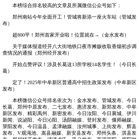
本榜综合排名较高的文章及所属微信公众号如下：
郑州南站今年全面开工！管城将新添一座火车站（管城发
布）
超800平！郑州首家开业啦！位置就在→（金水发布）
关于媒体报道经开八大街地铁口夜市摊贩收取香烟初步调
查情况的通报（郑州经开发布）
开始点赞评议！涉及长葛这13所学校14名学生！（今日长
葛）
定了！2025年中牟新区普通高中招生政策发布（中牟新区
发布）
本榜微信公众号排名依次为：金水发布、管城发布、今日
长葛、郑州中原发布、二七发布、惠济发布、新郑发布、中牟
新区发布、精彩禹州、新密发布、今日汝阳、今日襄城、伊川
新闻、说泌阳、今日沁阳、汤阴融媒、登封发布、偃师融媒、
荥阳发布、今日温县、孟津融媒、汝州城事、上街发布、辉县
发布、V观渑池、嵩县融媒、新安县发布、邓州头条、淇县发