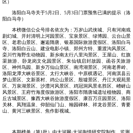
区）
洛阳白马寺关于5月2日、5月3日门票预售已满的提示（洛
阳白马寺）
本榜微信公众号排名依次为：万岁山武侠城、只有河南戏
剧幻城、开封清明上河园景区、宝泉景区、绿博园、云台山景
区、老君山景区、邂逅隋唐、银基国际旅游度假区、洛阳白马
寺、洛阳白云山、建业电影小镇、郑州方特、重渡沟风景区、
栾川竹海野生动物园、新乡南太行八里沟景区、王屋山、红旗
渠旅游、卧龙岗文化园景区、朱仙镇启封故园、函谷关旅游
区、神州鸟园、新乡万仙山景区、南湾湖景区、河南老界岭、
洛阳龙潭大峡谷景区、太行大峡谷、中原棋遇记、河南淇县云
梦山景区、文新茶村、鸡公山景区、殷墟景区、丹江大观苑景
区、万泉湖景区、沙澧河风景区、鸡冠洞风景名胜区、嵖岈山
风景区、王府竹海度假旅游区、洛阳市隋唐城遗址植物园、商
丘古城景区、豫西大峡谷旅游度假区、康百万庄园景区、洛阳
关林、凤翔温泉、仰韶仙门山、翰园碑林、祥龙谷景区、青要
山、黄河三峡景区、焦作影视城。
本期榜单（第1批）由大河网·大河舆情研究院制作，监测