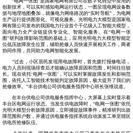
“电网一张图”是国家电网有限公司在数字化转型中应用的
创新技术，可以实时感知电网运行状态，一图呈现电网设备数
据与地理地图叠加，就像电力网络路况的“实时导航”，为电网
生产运行提供图形化、可视化服务。光明电力大模型是国家电
网有限公司发布的我国电力行业首个千亿级人工智能大模型，
面向电力全产业链提供专业化、智能化服务。在“电网一张
图”研判故障影响范围的基础上，应用光明电力大模型智能定
位低压故障发生位置，辅助抢修人员快速开展相关工作，两者
协同作用，共同助力电网智能化发展。
“过去，小区居民发现用电故障时，首先拨打报修电话，
电力人员到现场排查后才能确认故障原因和范围，时间往往较
长。现在依托‘电网一张图’，可以实时掌握故障发生和影响范
围，依托人工智能技术智能判定故障原因，极大提升了我们的
抢修效率。”丰台供电公司供电服务指挥中心班长张维说道。
在丰台供电公司供电服务指挥中心，大屏幕上实时显示着
丰台区电网运行状态。当发生供电故障时，“电网一张图”依托
光明大模型分析故障原因，立即捕捉故障事件，精准研判出故
障范围和户数，并通过供电服务指挥系统自动派发工单至辖区
供电所抢修队伍。