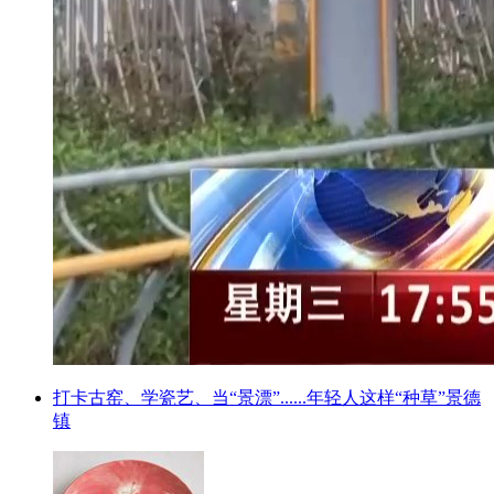
打卡古窑、学瓷艺、当“景漂”......年轻人这样“种草”景德
镇