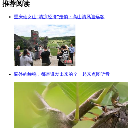
推荐阅读
重庆仙女山“清凉经济”走俏：高山清风迎远客
窗外的蝉鸣，都是谁发出来的？一起来点图听音