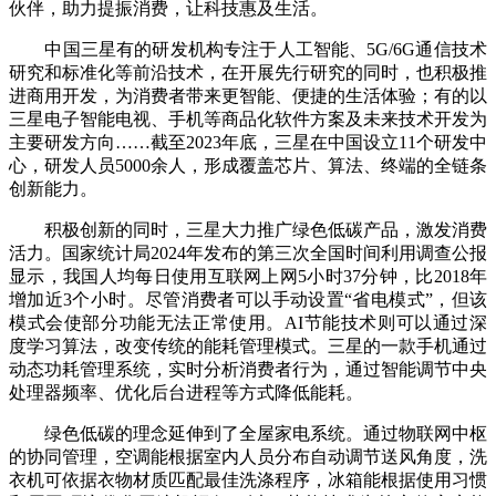
伙伴，助力提振消费，让科技惠及生活。
中国三星有的研发机构专注于人工智能、5G/6G通信技术
研究和标准化等前沿技术，在开展先行研究的同时，也积极推
进商用开发，为消费者带来更智能、便捷的生活体验；有的以
三星电子智能电视、手机等商品化软件方案及未来技术开发为
主要研发方向……截至2023年底，三星在中国设立11个研发中
心，研发人员5000余人，形成覆盖芯片、算法、终端的全链条
创新能力。
积极创新的同时，三星大力推广绿色低碳产品，激发消费
活力。国家统计局2024年发布的第三次全国时间利用调查公报
显示，我国人均每日使用互联网上网5小时37分钟，比2018年
增加近3个小时。尽管消费者可以手动设置“省电模式”，但该
模式会使部分功能无法正常使用。AI节能技术则可以通过深
度学习算法，改变传统的能耗管理模式。三星的一款手机通过
动态功耗管理系统，实时分析消费者行为，通过智能调节中央
处理器频率、优化后台进程等方式降低能耗。
绿色低碳的理念延伸到了全屋家电系统。通过物联网中枢
的协同管理，空调能根据室内人员分布自动调节送风角度，洗
衣机可依据衣物材质匹配最佳洗涤程序，冰箱能根据使用习惯