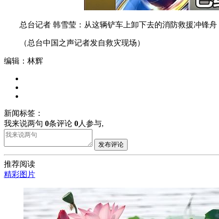
总台记者 韩雪莹：从这辆铲车上卸下去的消防救援冲锋舟
（总台中国之声记者发自救灾现场）
编辑：林辉
新闻标签：
我来说两句
0
条评论
0
人参与,
发布评论
推荐阅读