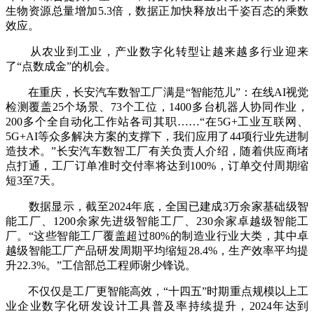
生物资源总量增加5.3倍，数据正加快释放出千姿百态的乘数
效应。
从农业到工业，产业数字化转型让越来越多行业迎来
了“点数成金”的机会。
在重庆，长安汽车数智工厂满是“智能范儿”：在线AI视觉
检测覆盖25个场景、73个工位，1400多台机器人协同作业，
200多个全自动化工作站各司其职……“在5G+工业互联网、
5G+AI等众多解决方案的支撑下，我们应用了44项行业先进制
造技术。”长安汽车数智工厂有关负责人介绍，随着供应商堵
点打通，工厂订单准时交付率将达到100%，订单交付周期缩
短3至7天。
数据显示，截至2024年底，全国已建成3万余家基础级智
能工厂、1200余家先进级智能工厂、230余家卓越级智能工
厂。“这些智能工厂覆盖超过80%的制造业行业大类，其中卓
越级智能工厂产品研发周期平均缩短28.4%，生产效率平均提
升22.3%。”工信部总工程师谢少锋说。
不仅仅是工厂更智能高效，“十四五”时期重点规模以上工
业企业数字化研发设计工具普及率持续提升，2024年达到