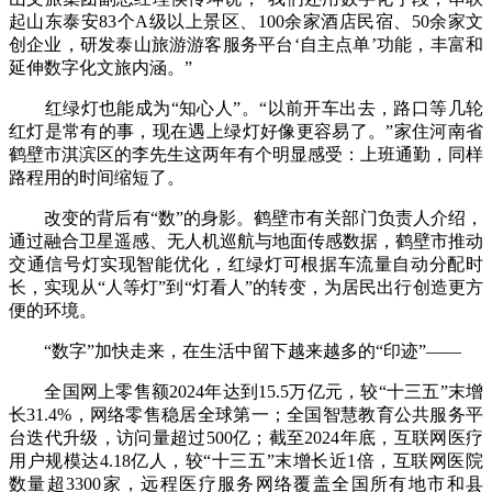
起山东泰安83个A级以上景区、100余家酒店民宿、50余家文
创企业，研发泰山旅游游客服务平台‘自主点单’功能，丰富和
延伸数字化文旅内涵。”
红绿灯也能成为“知心人”。“以前开车出去，路口等几轮
红灯是常有的事，现在遇上绿灯好像更容易了。”家住河南省
鹤壁市淇滨区的李先生这两年有个明显感受：上班通勤，同样
路程用的时间缩短了。
改变的背后有“数”的身影。鹤壁市有关部门负责人介绍，
通过融合卫星遥感、无人机巡航与地面传感数据，鹤壁市推动
交通信号灯实现智能优化，红绿灯可根据车流量自动分配时
长，实现从“人等灯”到“灯看人”的转变，为居民出行创造更方
便的环境。
“数字”加快走来，在生活中留下越来越多的“印迹”——
全国网上零售额2024年达到15.5万亿元，较“十三五”末增
长31.4%，网络零售稳居全球第一；全国智慧教育公共服务平
台迭代升级，访问量超过500亿；截至2024年底，互联网医疗
用户规模达4.18亿人，较“十三五”末增长近1倍，互联网医院
数量超3300家，远程医疗服务网络覆盖全国所有地市和县