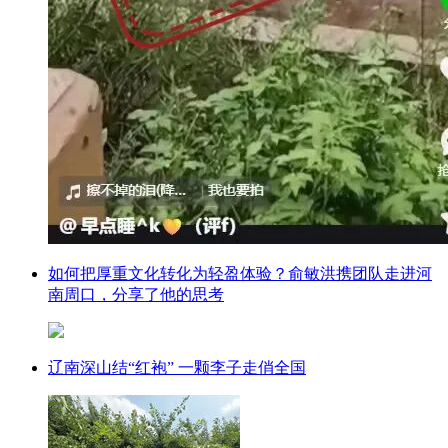
如何把厚重文化转化为轻盈体验？俞敏洪携团队走进河
南周口，分享了他的思考
辽南深山结“红袍” 一颗李子走俏全国