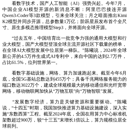
看数字技术，国产人工智能（AI）强势兴起。今年7月，
中国企业AI模型开源的新消息不断：阿里巴巴接连开源
Qwen3-Coder等3款模型，引来全球关注；月之暗面推出Kimi
K2模型并同步开源，总参数量1万亿；阶跃星辰发布首个全尺
寸、原生多模态推理模型Step3，并将面向全球开源。
“过去五年，中国培育出一批竞争力强的通用大模型和行
业大模型，国产大模型登顶全球主流开源社区下载量的榜单，
在全球AI大模型发展中位居第一梯队。”陈曦说，2024年全球
新公开的4.5万件生成式AI专利中，来自中国的达到2.7万件，
占比61.5%，位列世界第一。
看数字基础设施，网络、算力加速跑起来。截至今年6月
底，全国5G基站总数达到455万个；具备千兆网络服务能力的
端口数达3022万个，建成全球规模最大的移动通信和光纤宽带
网络，移动物联网加快从“万物互联”向“万物智联”发展。
“发展数字经济，算力是关键资源和重要驱动。”陈曦
说，“十四五”时期，我国加快推进算力基础设施建设，深入实
施“东数西算”工程。截至2024年底，全国在用算力中心标准机
架数超过900万，较“十三五”末增长1倍以上，算力规模位居全
球前列。