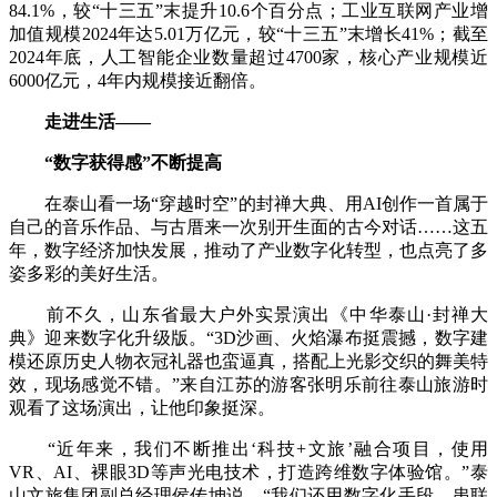
84.1%，较“十三五”末提升10.6个百分点；工业互联网产业增
加值规模2024年达5.01万亿元，较“十三五”末增长41%；截至
2024年底，人工智能企业数量超过4700家，核心产业规模近
6000亿元，4年内规模接近翻倍。
走进生活——
“数字获得感”不断提高
在泰山看一场“穿越时空”的封禅大典、用AI创作一首属于
自己的音乐作品、与古厝来一次别开生面的古今对话……这五
年，数字经济加快发展，推动了产业数字化转型，也点亮了多
姿多彩的美好生活。
前不久，山东省最大户外实景演出《中华泰山·封禅大
典》迎来数字化升级版。“3D沙画、火焰瀑布挺震撼，数字建
模还原历史人物衣冠礼器也蛮逼真，搭配上光影交织的舞美特
效，现场感觉不错。”来自江苏的游客张明乐前往泰山旅游时
观看了这场演出，让他印象挺深。
“近年来，我们不断推出‘科技+文旅’融合项目，使用
VR、AI、裸眼3D等声光电技术，打造跨维数字体验馆。”泰
山文旅集团副总经理侯传坤说，“我们还用数字化手段，串联