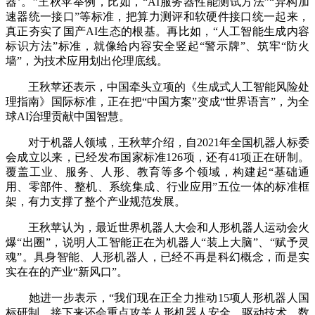
器’。”王秋苹举例，比如，“AI服务器性能测试方法”“异构加
速器统一接口”等标准，把算力测评和软硬件接口统一起来，
真正夯实了国产AI生态的根基。再比如，“人工智能生成内容
标识方法”标准，就像给内容安全竖起“警示牌”、筑牢“防火
墙”，为技术应用划出伦理底线。
王秋苹还表示，中国牵头立项的《生成式人工智能风险处
理指南》国际标准，正在把“中国方案”变成“世界语言”，为全
球AI治理贡献中国智慧。
对于机器人领域，王秋苹介绍，自2021年全国机器人标委
会成立以来，已经发布国家标准126项，还有41项正在研制。
覆盖工业、服务、人形、教育等多个领域，构建起“基础通
用、零部件、整机、系统集成、行业应用”五位一体的标准框
架，有力支撑了整个产业规范发展。
王秋苹认为，最近世界机器人大会和人形机器人运动会火
爆“出圈”，说明人工智能正在为机器人“装上大脑”、“赋予灵
魂”。具身智能、人形机器人，已经不再是科幻概念，而是实
实在在的产业“新风口”。
她进一步表示，“我们现在正全力推动15项人形机器人国
标研制，接下来还会重点攻关人形机器人安全、驱动技术、数