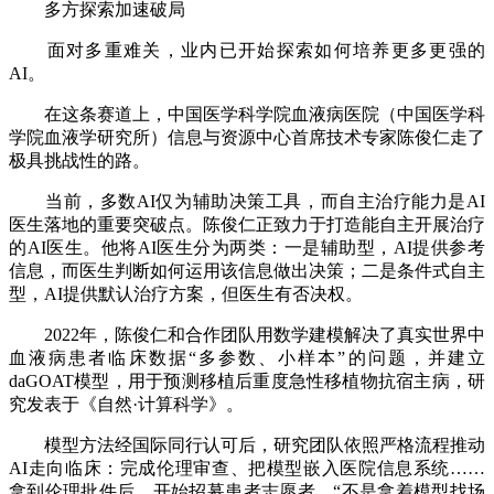
多方探索加速破局
面对多重难关，业内已开始探索如何培养更多更强的
AI。
在这条赛道上，中国医学科学院血液病医院（中国医学科
学院血液学研究所）信息与资源中心首席技术专家陈俊仁走了
极具挑战性的路。
当前，多数AI仅为辅助决策工具，而自主治疗能力是AI
医生落地的重要突破点。陈俊仁正致力于打造能自主开展治疗
的AI医生。他将AI医生分为两类：一是辅助型，AI提供参考
信息，而医生判断如何运用该信息做出决策；二是条件式自主
型，AI提供默认治疗方案，但医生有否决权。
2022年，陈俊仁和合作团队用数学建模解决了真实世界中
血液病患者临床数据“多参数、小样本”的问题，并建立
daGOAT模型，用于预测移植后重度急性移植物抗宿主病，研
究发表于《自然·计算科学》。
模型方法经国际同行认可后，研究团队依照严格流程推动
AI走向临床：完成伦理审查、把模型嵌入医院信息系统……
拿到伦理批件后，开始招募患者志愿者。“不是拿着模型找场