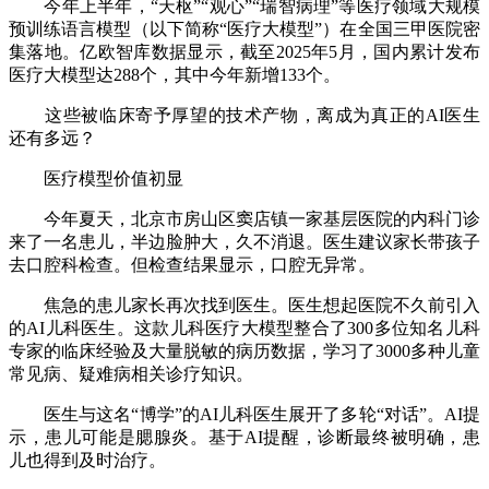
今年上半年，“天枢”“观心”“瑞智病理”等医疗领域大规模
预训练语言模型（以下简称“医疗大模型”）在全国三甲医院密
集落地。亿欧智库数据显示，截至2025年5月，国内累计发布
医疗大模型达288个，其中今年新增133个。
这些被临床寄予厚望的技术产物，离成为真正的AI医生
还有多远？
医疗模型价值初显
今年夏天，北京市房山区窦店镇一家基层医院的内科门诊
来了一名患儿，半边脸肿大，久不消退。医生建议家长带孩子
去口腔科检查。但检查结果显示，口腔无异常。
焦急的患儿家长再次找到医生。医生想起医院不久前引入
的AI儿科医生。这款儿科医疗大模型整合了300多位知名儿科
专家的临床经验及大量脱敏的病历数据，学习了3000多种儿童
常见病、疑难病相关诊疗知识。
医生与这名“博学”的AI儿科医生展开了多轮“对话”。AI提
示，患儿可能是腮腺炎。基于AI提醒，诊断最终被明确，患
儿也得到及时治疗。