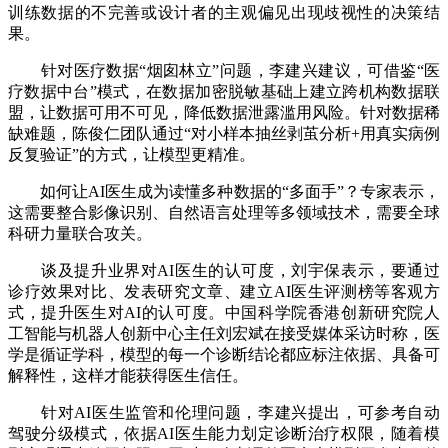
训练数据的不完善或设计者的主观偏见出现歧视性的决策结
果。
针对医疗数据“烟囱林立”问题，李建兴建议，可借鉴“医
疗数据中台”模式，在数据加密脱敏基础上建立跨机构数据联
盟，让数据可用不可见，降低数据泄露滥用风险。针对数据稀
缺难题，陈俊仁团队通过“对小样本抽丝剥茧分析+用真实病例
反复验证”的方式，让模型更精准。
如何让AI医生成为读懂多种数据的“多面手”？专家表示，
这需要整合影像识别、自然语言处理等多领域技术，需要全球
科研力量联合攻关。
谈及提升业界对AI医生的认可度，刘宇保表示，要通过
诊疗效果对比、发表研究文章、建立AI医生评测榜等客观方
式，提升医生对AI的认可度。中国科学院香港创新研究院人
工智能与机器人创新中心主任刘宏斌在接受媒体采访时称，医
学是循证学科，模型的每一个诊断结论都应标注依据、具备可
解释性，这样才能获得医生信任。
针对AI医生监管和伦理问题，李建兴提出，可参考自动
驾驶分级模式，依据AI医生能力划定诊断治疗权限，随着模