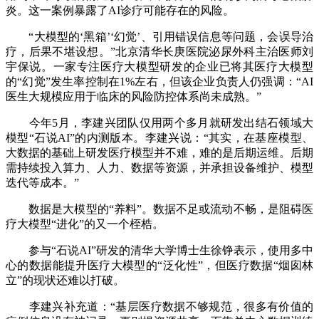
炎。这一案例暴露了AI诊疗可能存在的风险。
“大模型的‘黑箱’‘幻觉’、引用错误信息等问题，会误导治
疗，后果不堪设想。”北京清华长庚医院泌尿外科主治医师刘
宇保说。一家专注医疗大模型研发的企业已将其医疗大模型
的“幻觉”发生率控制在1%左右，但该企业负责人仍强调：“AI
医生大规模应用于临床的风险防控体系尚未成熟。”
今年5月，李建兴团队仅用两个多月就研发出结石领域大
模型“石说AI”的内测版本。李建兴说：“其实，在基座模型、
大数据的基础上研发医疗模型并不难，难的是后期运维。后期
需持续投入算力、人力、数据等资源，并承担设备维护、模型
迭代等成本。”
数据是大模型的“养料”。数据不足或流动不畅，是阻碍医
疗大模型“进化”的又一个桎梏。
参与“石说AI”研发的清华大学博士生徐铮表示，使用多中
心的数据能提升医疗大模型的“泛化性”，但医疗数据“烟囱林
立”的现状还难以打破。
李建兴补充道：“基层医疗数据不够规范，很多有价值的