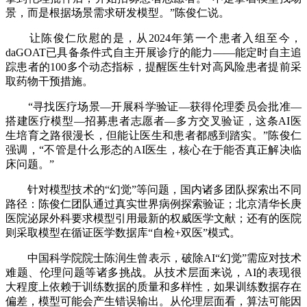
景，而是根据场景需求研发模型。”陈俊仁说。
让陈俊仁欣慰的是，从2024年第一个患者入组至今，
daGOAT已具备条件式自主开展诊疗的能力——能定时自主追
踪患者的100多个动态指标，提醒医生针对高风险患者提前采
取药物干预措施。
“寻找医疗场景—开展科学验证—获得伦理委员会批准—
搭建医疗模型—招募患者志愿者—多方交叉验证，这条AI医
生培育之路很漫长，但能让医生和患者都感到踏实。”陈俊仁
强调，“不管是什么形态的AI医生，核心在于能否真正解决临
床问题。”
针对模型技术的“幻觉”等问题，国内诸多团队探索出不同
路径：陈俊仁团队通过真实世界病例探索验证；北京清华长庚
医院泌尿外科要求模型引用最新的权威医学文献；还有的医院
则采取模型在循证医学数据库“自检+双医”模式。
中国科学院院士陈润生曾表示，破除AI“幻觉”需应对技术
难题、伦理问题等诸多挑战。从技术层面来说，AI的表现很
大程度上依赖于训练数据的质量和多样性，如果训练数据存在
偏差，模型可能会产生错误输出。从伦理层面看，算法可能因