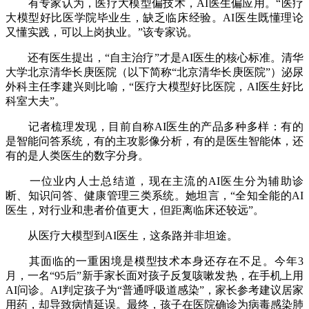
有专家认为，医疗大模型偏技术，AI医生偏应用。“医疗
大模型好比医学院毕业生，缺乏临床经验。AI医生既懂理论
又懂实践，可以上岗执业。”该专家说。
还有医生提出，“自主治疗”才是AI医生的核心标准。清华
大学北京清华长庚医院（以下简称“北京清华长庚医院”）泌尿
外科主任李建兴则比喻，“医疗大模型好比医院，AI医生好比
科室大夫”。
记者梳理发现，目前自称AI医生的产品多种多样：有的
是智能问答系统，有的主攻影像分析，有的是医生智能体，还
有的是人类医生的数字分身。
一位业内人士总结道，现在主流的AI医生分为辅助诊
断、知识问答、健康管理三类系统。她坦言，“全知全能的AI
医生，对行业和患者价值更大，但距离临床还较远”。
从医疗大模型到AI医生，这条路并非坦途。
其面临的一重困境是模型技术本身还存在不足。今年3
月，一名“95后”新手家长面对孩子反复咳嗽发热，在手机上用
AI问诊。AI判定孩子为“普通呼吸道感染”，家长参考建议居家
用药，却导致病情延误。最终，孩子在医院确诊为病毒感染肺