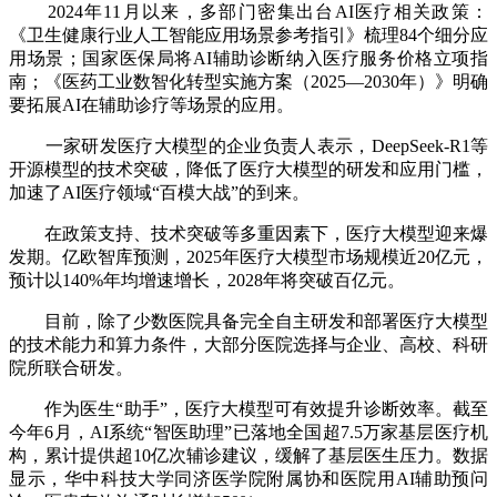
2024年11月以来，多部门密集出台AI医疗相关政策：
《卫生健康行业人工智能应用场景参考指引》梳理84个细分应
用场景；国家医保局将AI辅助诊断纳入医疗服务价格立项指
南；《医药工业数智化转型实施方案（2025—2030年）》明确
要拓展AI在辅助诊疗等场景的应用。
一家研发医疗大模型的企业负责人表示，DeepSeek-R1等
开源模型的技术突破，降低了医疗大模型的研发和应用门槛，
加速了AI医疗领域“百模大战”的到来。
在政策支持、技术突破等多重因素下，医疗大模型迎来爆
发期。亿欧智库预测，2025年医疗大模型市场规模近20亿元，
预计以140%年均增速增长，2028年将突破百亿元。
目前，除了少数医院具备完全自主研发和部署医疗大模型
的技术能力和算力条件，大部分医院选择与企业、高校、科研
院所联合研发。
作为医生“助手”，医疗大模型可有效提升诊断效率。截至
今年6月，AI系统“智医助理”已落地全国超7.5万家基层医疗机
构，累计提供超10亿次辅诊建议，缓解了基层医生压力。数据
显示，华中科技大学同济医学院附属协和医院用AI辅助预问