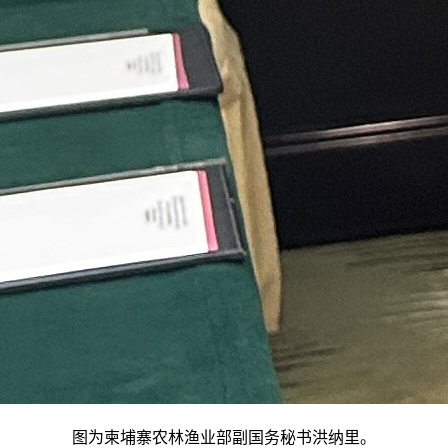
图为柬埔寨农林渔业部副国务秘书洪纳里。