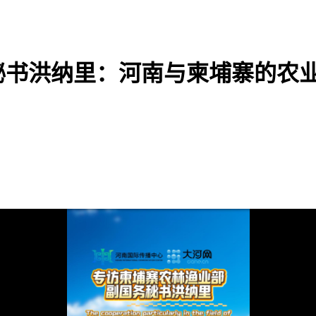
秘书洪纳里：河南与柬埔寨的农