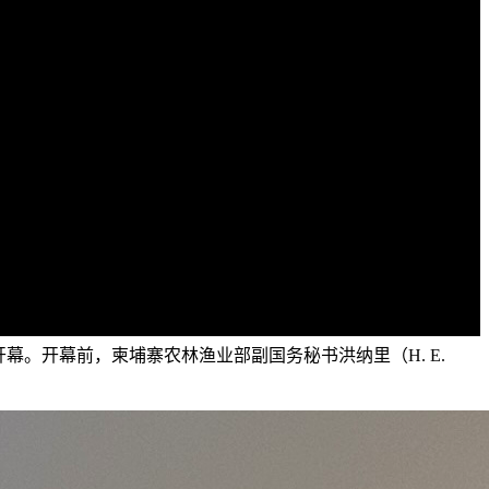
开幕。开幕前，柬埔寨农林渔业部副国务秘书洪纳里（H. E.