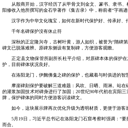
从殷商开始，汉字经历了从甲骨文到金文、篆书、隶书、楷书
阳修收入他所撰写的金石学著作《集古录》中，称前者“字画遒劲
汉字作为中华文化瑰宝，如何在新时代保护好、传承好、传播
千年名碑保护没有休止符
深秋的正定隆兴寺，古树叶黄，游人如织，被誉为“隋碑第一”
碑文已脱落难辨。原碑东侧设有复制碑，方便游客观瞻。
正定县文物保管所副所长杜平介绍，对原碑本体的保护在加强
护，目前碑体状况良好。
在洛阳龙门，伊阙佛龛之碑的保护，也藏着与时俱进的智
摩崖碑刻保护要破解三道难题：风吹、日晒、雨淋。站在碑前
的灌浆加固技术对碑身进行了加固；20世纪90年代初在宾阳
牌，保护碑体的同时方便游客识读碑文。
如今，这块展示牌再次优化升级为透明材质，更便于游客透
5月19日，习近平总书记在洛阳龙门石窟考察时强调：“要
而合。