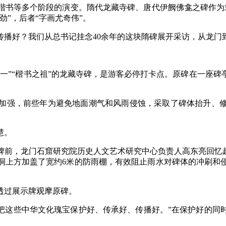
等多个阶段的演变。隋代龙藏寺碑、唐代伊阙佛龛之碑作为隶
”，后者“字画尤奇伟”。
好？我们从总书记挂念40余年的这块隋碑展开采访，从龙门到
“楷书之祖”的龙藏寺碑，是游客必停打卡点。原碑在一座碑亭
，前些年为避免地面潮气和风雨侵蚀，采取了碑体抬升、修建
慧。
，龙门石窟研究院历史人文艺术研究中心负责人高东亮回忆起碑身
三洞上方加盖了宽约6米的防雨棚，有效阻止雨水对碑体的冲刷
过展示牌观摩原碑。
把这些中华文化瑰宝保护好、传承好、传播好。”在保护好的同