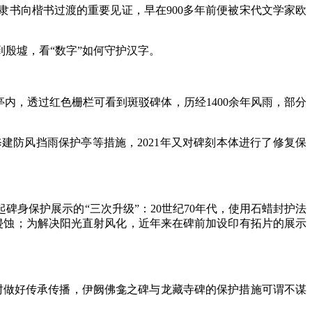
书向楷书过渡的重要见证，早在900多年前便被宋代文学家欧
殷墟，看“数字”如何守护汉字。
内，透过红色栅栏可看到斑驳碑体，历经1400余年风雨，部分
防风挡雨保护亭等措施，2021年又对碑刻本体进行了修复保
保护展示的“三次升级”：20世纪70年代，使用石蜡封护法
和侵蚀；为解决阳光直射风化，近年来在碑前加设印有拓片的展示
时做好传承传播，伊阙佛龛之碑与龙藏寺碑的保护措施可谓不谋