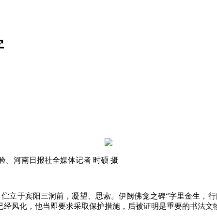
字
。河南日报社全媒体记者 时硕 摄
，伫立于宾阳三洞前，凝望、思索。伊阙佛龛之碑“字里金生，
已经风化，他当即要求采取保护措施，后被证明是重要的书法文