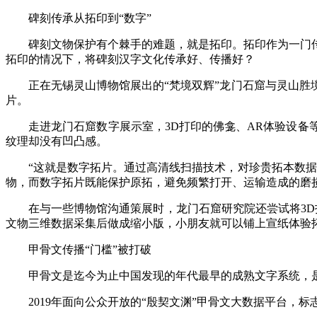
碑刻传承从拓印到“数字”
碑刻文物保护有个棘手的难题，就是拓印。拓印作为一门传
拓印的情况下，将碑刻汉字文化传承好、传播好？
正在无锡灵山博物馆展出的“梵境双辉”龙门石窟与灵山胜境
片。
走进龙门石窟数字展示室，3D打印的佛龛、AR体验设备等
纹理却没有凹凸感。
“这就是数字拓片。通过高清线扫描技术，对珍贵拓本数据采
物，而数字拓片既能保护原拓，避免频繁打开、运输造成的磨
在与一些博物馆沟通策展时，龙门石窟研究院还尝试将3D打
文物三维数据采集后做成缩小版，小朋友就可以铺上宣纸体验
甲骨文传播“门槛”被打破
甲骨文是迄今为止中国发现的年代最早的成熟文字系统，是
2019年面向公众开放的“殷契文渊”甲骨文大数据平台，标志