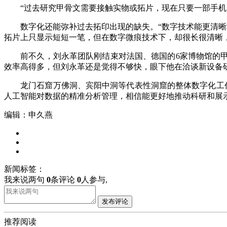
“过去研究甲骨文需要接触实物或拓片，现在只要一部手机，
数字化还能弥补过去拓印出现的缺失。“数字技术能更清晰地
拓片上只显示短短一笔，但在数字微痕技术下，却很长很清晰，
前不久，刘永革团队刚结束对法国、德国的6家博物馆的甲骨
效率高得多，但刘永革还是觉得不够快，眼下他在洽谈新设备研发
龙门石窟万佛洞、宾阳中洞等代表性洞窟的整体数字化工作近
人工智能对数据的精准分析管理，相信能更好地推动科研和展
编辑：申久燕
新闻标签：
我来说两句
0
条评论
0
人参与,
发布评论
推荐阅读