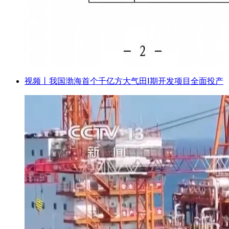
视频丨我国渤海首个千亿方大气田Ⅰ期开发项目全面投产