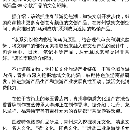
成涵盖380余款产品的文创矩阵。
据介绍，该馆抓住春节游览热潮，加快文创开发步伐，鼓
励商家推出更多有创意有颜值的文创产品。在青州微笑文创空
间，商家推出的“马到成功”系列成为近期的热销产品。
“该系列以馆内彩绘陶马为原型，结合现代审美和潮流趋
势，将文物中的部分元素提取出来融入进文创产品的设计中，
包含丝巾、日历、笔记本等产品，从元旦以来就卖得非常
好。”店长李晓静介绍道。
不止馆藏文物，为拉长文化旅游产业链条，丰富全域旅游
内涵，青州市深入挖掘地域文化内涵，鼓励特色旅游商品研
发，推进旅游产品生产和旅游产业发展良性互动，激活文化消
费能力。
在位于古街上的漱玉香店内，青州非物质文化遗产古法合
香香牌制作技艺传承人李娜正在制作香牌。据介绍，牡丹、龙
凤呈祥、福寿康宁等有吉祥元素的香牌都非常受游客欢迎。
围绕特色旅游商品研发，青州深入挖掘状元文化、清廉文
化、名人文化、“峱”文化、红色文化、非遗及工业旅游等多元