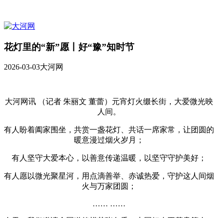
花灯里的“新”愿丨好“豫”知时节
2026-03-03
大河网
大河网讯 （记者 朱丽文 董蕾）元宵灯火缀长街，大爱微光映
人间。
有人盼着阖家围坐，共赏一盏花灯、共话一席家常，让团圆的
暖意漫过烟火岁月；
有人坚守大爱本心，以善意传递温暖，以坚守守护美好；
有人愿以微光聚星河，用点滴善举、赤诚热爱，守护这人间烟
火与万家团圆；
…… ……