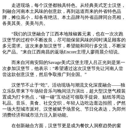
走进现场，每个汉堡都独具特色。从经典美式芝士汉堡，
到融合河南本土风味的创意款，再到远道而来的外省特色品
牌，摊位虽小，却各有绝活。本土品牌与外省品牌同台亮相，
各美其美、美美与共。
“我们的汉堡融合了江西本地辣椒酱元素，也在一次次跑
汉堡节的过程中不断改良，尽可能保留风味的同时满足顾客的
多元需求。这次来参加汉堡节，希望能和同行多交流，不断深
化产品。”来自江西南昌的返场Encore主理人廖雨晨介绍说。
而来自河南安阳的Savage美式汉堡主理人吕正光则是第一
次参加汉堡节，他表示：“希望通过这次汉堡节先让河南人尝
尝这款创意汉堡，然后争取推广到全国。”
汉堡节不止于“吃”。活动现场与潮流文化深度融合——独
立乐队带来下午场轻音乐与晚间活力演出，超大型汉堡气模装
置成为打卡热点，“碰一碰”互动还可领取手提袋、贴纸等周边
礼品。音乐、美食、社交交织，年轻人边吃边逛边拍照，俨然
一场大型城市派对。汉堡被赋予场景化、节日化表达，为郑州
消费经济和城市活力注入新动能。
在创新融合方面，汉堡节更是成为餐饮人洞察趋势的窗