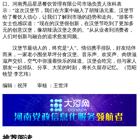
口。河南秀品星丞餐饮管理有限公司市场负责人张科表
示：“这次汉堡节，我们在方案中融入了胡辣汤元素。汉堡节
给了餐饮人信心，让我们了解到市场的趋势和走向。”游客牛
女士也感叹道：“现在的汉堡很创新，在汉堡节吃到了更加多
元的创意汉堡，像胡辣汤汉堡之类的。”从从业者到消费者，
人们对创新与融合的追求愈发同频。
汉堡节最动人的，终究是“人”。情侣携手排队，好友结伴
而来，一家老小围坐草坪分食汉堡。音乐声、欢笑声、肉饼滋
滋声交织，空气中弥漫着快乐的味道。汉堡会吃完，但与家人
朋友一起排队、分享、大笑的时刻，将长久留存记忆。（范昭
牧堃 李艺玮）
编辑：祝萍 审核 ：王世洋
推荐阅读