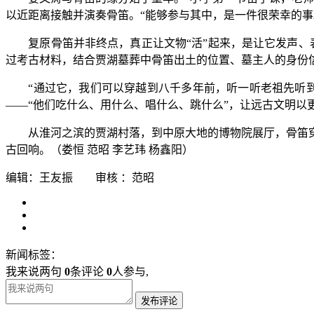
以近距离接触并演奏骨笛。“能够参与其中，是一件很荣幸的事
复原骨笛并非终点，真正让文物“活”起来，是让它发声、表
过考古材料，结合贾湖墓葬中骨笛出土的位置、墓主人的身份
“通过它，我们可以穿越到八千多年前，听一听老祖先听到的
——“他们吃什么、用什么、唱什么、跳什么”，让远古文明以
从淮河之滨的贾湖村落，到中原大地的博物院展厅，骨笛穿
古回响。（娄恒 范昭 李艺玮 杨鑫阳）
编辑：王友振 审核 ：范昭
新闻标签：
我来说两句
0
条评论
0
人参与,
发布评论