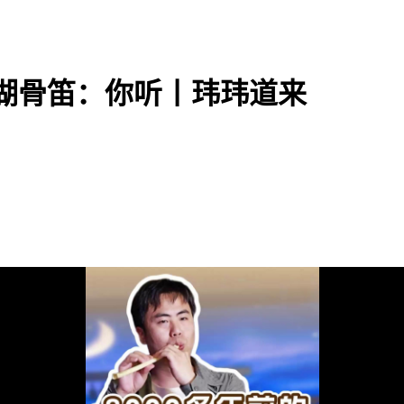
贾湖骨笛：你听丨玮玮道来