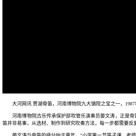
大河网讯 贾湖骨笛，河南博物院九大镇院之宝之一，1987
河南博物院古乐传承保护部吹管乐演奏员晏文涛，正是骨笛的
笛并非易事，从选材、制作到研究吹奏方法，每一步都需要反
晏文涛与骨笛的缘分始于童年。“小学第一节笛子课，老师就