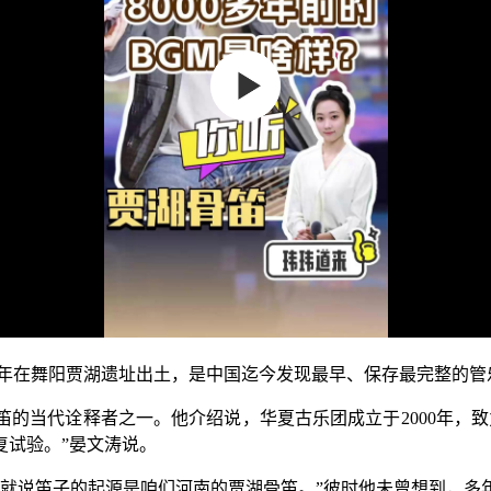
年在舞阳贾湖遗址出土，是中国迄今发现最早、保存最完整的管乐
当代诠释者之一。他介绍说，华夏古乐团成立于2000年，致
复试验。”晏文涛说。
说笛子的起源是咱们河南的贾湖骨笛。”彼时他未曾想到，多