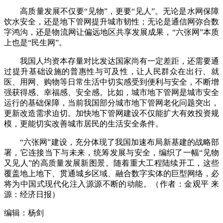
高质量发展不仅要“见物”，更要“见人”。无论是水网保障
饮水安全，还是地下管网提升城市韧性；无论是通信网弥合数
字鸿沟，还是物流网让偏远地区共享发展成果，“六张网”本质
上也是“民生网”。
我国人均资本存量对比发达国家尚有一定差距，还需要通
过提升基础设施的普惠性与可及性，让人民群众在出行、就
医、用网、购物等日常生活中切实感受到便利与安全，不断增
强获得感、幸福感、安全感。比如，城市地下管网是城市安全
运行的基础保障，当前我国部分城市地下管网老化问题突出，
更新改造需求迫切。加快地下管网建设不仅能扩大有效投资规
模，更能切实改善城市居民的生活安全条件。
“六张网”建设，充分体现了我国加速布局新基建的战略部
署，它连接当下与未来，统筹发展与安全，编织了一幅“见物
又见人”的高质量发展新图景。随着重大工程陆续开工，这些
覆盖地上地下、贯通城乡区域、融合数字实体的巨型网络，必
将为中国式现代化注入源源不断的动能。（作者：金观平 来
源：经济日报）
编辑：杨剑