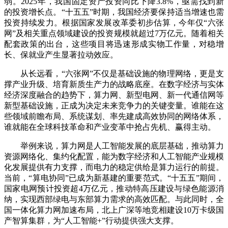
弱。2025年，我国固定资产投资同比下降3.8%，亟需找到新
的投资增长点。“十五五”时期，我国经济要保持适当增速也需
投资持续发力。根据国家发展改革委初步估算，今年仅“六张
网”及相关重点领域建设的投资规模就超过7万亿元。随着相关
配套政策的出台，这些项目将迅速形成实物工作量，对稳增
长、保就业产生显著拉动效应。
从长远看，“六张网”不仅是基础设施的物理网络，更是支
撑产业升级、培育新质生产力的战略底座。在数字经济与实体
经济深度融合的趋势下，算力网、新型电网、新一代通信网等
新型基础设施，正成为决定未来竞争力的关键变量。谁能在这
些领域前瞻布局、系统谋划、率先建成高效协同的网络体系，
谁就能在全球科技革命和产业变革中抢占先机、赢得主动。
举例来说，算力网是人工智能发展的底层基础，推动算力
资源网络化、集约化配置，能为数字经济和人工智能产业规模
化发展提供有力支撑，而电力的稳定供给是算力运行的前提。
当前，“算电协同”已成为新基建的重要范式。“十五五”期间，
国家电网预计投资超4万亿元，推动特高压建设与绿色能源消
纳，实现西部绿电与东部算力需求的高效匹配。与此同时，全
国一体化算力网加速布局，北上广深等地竞相建设10万卡级国
产智算集群，为“人工智能+”行动提供强大支撑。