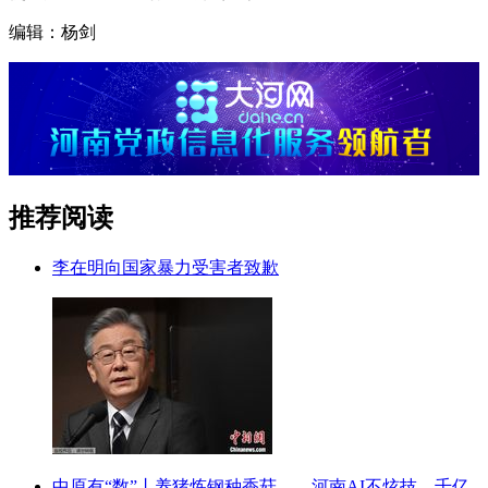
编辑：杨剑
推荐阅读
李在明向国家暴力受害者致歉
中原有“数”丨养猪炼钢种香菇——河南AI不炫技，千亿