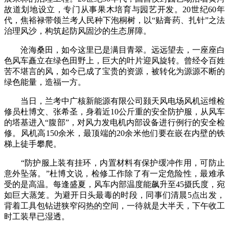
故道划地设立，专门从事果木培育与园艺开发。20世纪60年
代，焦裕禄带领兰考人民种下泡桐树，以“贴膏药、扎针”之法
治理风沙，构筑起防风固沙的生态屏障。
沧海桑田，如今这里已是满目青翠。远远望去，一座座白
色风车矗立在绿色田野上，巨大的叶片迎风旋转。曾经令百姓
苦不堪言的风，如今已成了宝贵的资源，被转化为源源不断的
绿色能量，造福一方。
当日，兰考中广核新能源有限公司颢天风电场风机运维检
修员杜博文、张希圣，身着近10公斤重的安全防护服，从风车
的塔基进入“腹部”，对风力发电机内部设备进行例行的安全检
修。风机高150余米，最顶端的20余米他们要在嵌在内壁的铁
梯上徒手攀爬。
“防护服上装有挂环，内置材料有保护缓冲作用，可防止
意外坠落。”杜博文说，检修工作除了有一定危险性，最难承
受的是高温。每逢盛夏，风车内部温度能飙升至45摄氏度，宛
如巨大蒸笼。为避开日头最毒的时段，同事们清晨5点出发，
背着工具包钻进狭窄闷热的空间，一待就是大半天，下午收工
时工装早已湿透。