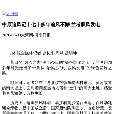
中原追风记丨七十多年追风不懈 兰考驭风发电
2026-05-09
大河网-河南日报
□本报全媒体记者 史长来 周斌 聂明坤
昔日的“风沙之害”变为今日的“绿色能源之宝”，兰考用70
多年时光走出了一条从“治风沙”到“驭风发电”的绿色发展之
路。
5月6日，记者站在兰考县仪封镇东岗头村东北、黄河故道
的南大堤上，面对着两座当地人俗称“土牛”的高大土堆，感受
着春风激荡，万物生长。
历史上，这里狂风肆虐，裹挟着黄沙侵吞田地，百姓动辄
颗粒无收。新中国成立后，国家启动防风固沙、改造沙荒、发
展果林的治理工程。20世纪50年代，国营仪封园艺场沿着黄河