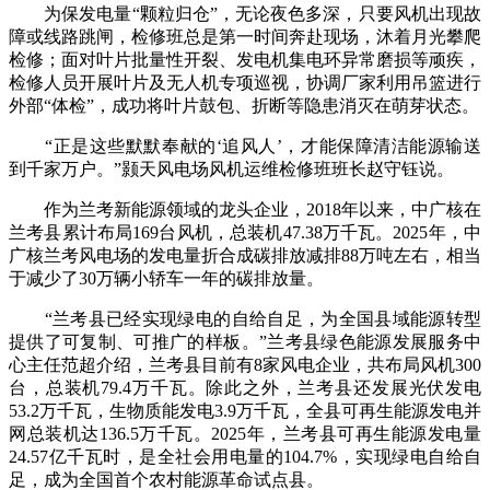
为保发电量“颗粒归仓”，无论夜色多深，只要风机出现故
障或线路跳闸，检修班总是第一时间奔赴现场，沐着月光攀爬
检修；面对叶片批量性开裂、发电机集电环异常磨损等顽疾，
检修人员开展叶片及无人机专项巡视，协调厂家利用吊篮进行
外部“体检”，成功将叶片鼓包、折断等隐患消灭在萌芽状态。
“正是这些默默奉献的‘追风人’，才能保障清洁能源输送
到千家万户。”颢天风电场风机运维检修班班长赵守钰说。
作为兰考新能源领域的龙头企业，2018年以来，中广核在
兰考县累计布局169台风机，总装机47.38万千瓦。2025年，中
广核兰考风电场的发电量折合成碳排放减排88万吨左右，相当
于减少了30万辆小轿车一年的碳排放量。
“兰考县已经实现绿电的自给自足，为全国县域能源转型
提供了可复制、可推广的样板。”兰考县绿色能源发展服务中
心主任范超介绍，兰考县目前有8家风电企业，共布局风机300
台，总装机79.4万千瓦。除此之外，兰考县还发展光伏发电
53.2万千瓦，生物质能发电3.9万千瓦，全县可再生能源发电并
网总装机达136.5万千瓦。2025年，兰考县可再生能源发电量
24.57亿千瓦时，是全社会用电量的104.7%，实现绿电自给自
足，成为全国首个农村能源革命试点县。