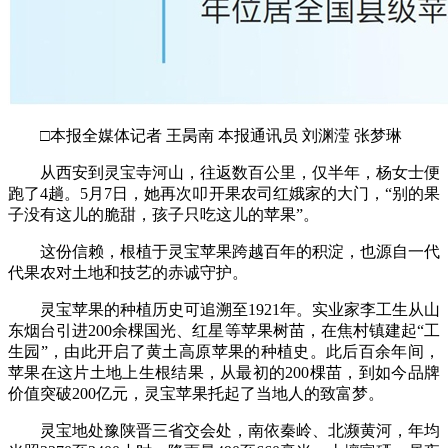
□本报全媒体记者 王昺南 本报通讯员 刘渊滢 张梦琳
从西安到灵宝寺河山，往返数百公里，仅半年，杨女士便
跑了4趟。5月7日，她再次叩开果农司红娥家的大门，“别的果
子没有这儿的脆甜，孩子只吃这儿的苹果”。
这份信赖，根植于灵宝苹果跨越百年的积淀，也源自一代
代果农对土地和技艺的赤诚守护。
灵宝苹果的种植历史可追溯至1921年。实业家李工生从山
东烟台引进200余棵国光、红星等苹果树苗，在焦村镇建起“工
生园”，由此开启了黄土高原苹果的种植史。此后百余年间，
苹果在这片土地上生根结果，从最初的200棵苗，到如今品牌
价值突破200亿元，灵宝苹果托起了当地人的致富梦。
灵宝地处豫陕晋三省交会处，南依秦岭、北濒黄河，年均