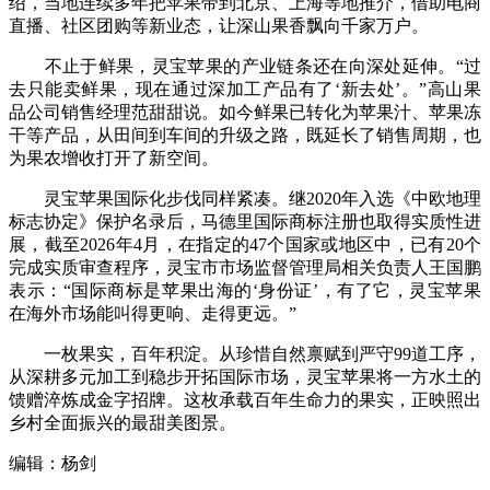
绍，当地连续多年把苹果带到北京、上海等地推介，借助电商
直播、社区团购等新业态，让深山果香飘向千家万户。
不止于鲜果，灵宝苹果的产业链条还在向深处延伸。“过
去只能卖鲜果，现在通过深加工产品有了‘新去处’。”高山果
品公司销售经理范甜甜说。如今鲜果已转化为苹果汁、苹果冻
干等产品，从田间到车间的升级之路，既延长了销售周期，也
为果农增收打开了新空间。
灵宝苹果国际化步伐同样紧凑。继2020年入选《中欧地理
标志协定》保护名录后，马德里国际商标注册也取得实质性进
展，截至2026年4月，在指定的47个国家或地区中，已有20个
完成实质审查程序，灵宝市市场监督管理局相关负责人王国鹏
表示：“国际商标是苹果出海的‘身份证’，有了它，灵宝苹果
在海外市场能叫得更响、走得更远。”
一枚果实，百年积淀。从珍惜自然禀赋到严守99道工序，
从深耕多元加工到稳步开拓国际市场，灵宝苹果将一方水土的
馈赠淬炼成金字招牌。这枚承载百年生命力的果实，正映照出
乡村全面振兴的最甜美图景。
编辑：杨剑