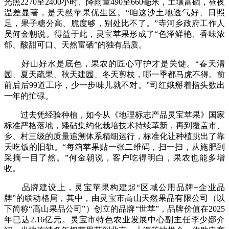
光照2270至2400小时、降雨量490至660毫米，土壤富硒，昼夜
温差显著，是天然苹果优生区。“咱这沙土地透气好、日照
足，果子糖分高、脆度够，别处比不了。”寺河乡政府工作人
员何金朝说。得益于此，灵宝苹果形成了“色泽鲜艳、香味浓
郁、酸甜可口、天然富硒”的独有品质。
好山好水是底色，果农的匠心守护才是关键。“春天清
园、夏天疏果、秋天建园、冬天剪枝，哪一季都马虎不得。前
前后后99道工序，少一步味儿就不对。”司红娥掰着指头数出
一年的忙碌。
过去凭经验种植，如今从《地理标志产品灵宝苹果》国家
标准严格落地，矮砧集约化栽培技术持续革新，再到覆盖市、
乡、村三级的质量追溯体系精细运行，标准化让种植跳出了靠
天吃饭的旧轨。“每箱苹果贴一张二维码，扫一扫，从施肥到
采摘一目了然。”何金朝说，客户吃得明白，果农也能多增
收。
品牌建设上，灵宝苹果构建起“区域公用品牌+企业品
牌”的联动格局，其中，由灵宝市高山天然果品有限公司（以
下简称“高山果品公司”）创立的品牌“世苹”，品牌价值在2025
年已达2.16亿元。灵宝市特色农业发展中心副主任李少娜介