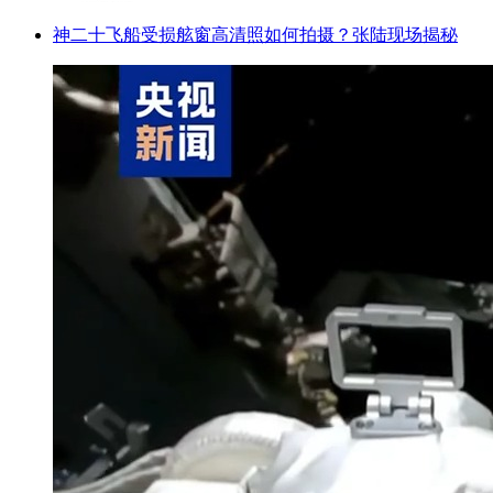
神二十飞船受损舷窗高清照如何拍摄？张陆现场揭秘