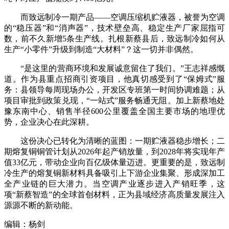
而致远制冷一期产品——空调压缩机贮液器，被誉为空调
的“稳压器”和“消声器”，技术壁垒高、稳定生产厂家屈指可
数，前不久新增5条生产线。扎根新蔡县后，致远制冷如何从
生产“小零件”升级到制造“大材料”？这一切并非偶然。
“是这里的营商环境和发展诚意留住了我们。”王志祥感慨
道。作为县重点招商引资项目，他真切感受到了“保姆式”服
务：县领导每周现场办公，开发区专班第一时间协调难题；从
项目审批到政策兑现，“一站式”服务畅通无阻。加上新蔡地处
豫东南中心、销售半径600公里覆盖全国主要市场的地理优
势，企业决心在此深耕。
这份决心已转化为清晰的蓝图：一期贮液器稳步增长；二
期熔复铜铜管计划从2026年起产销放量，到2028年将实现年产
值33亿元，带动企业向百亿级体量迈进。更重要的是，致远制
冷生产的熔复铜新材料具备吸引上下游企业集聚、形成深加工
全产业链的巨大潜力。当空调产业逐步进入产销旺季，这
项“新蔡智造”的全球首创材料，正为县域经济高质量发展注入
源源不断的新动能。
编辑：杨剑