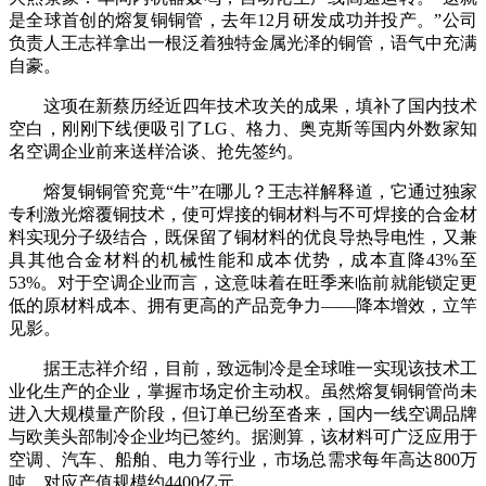
是全球首创的熔复铜铜管，去年12月研发成功并投产。”公司
负责人王志祥拿出一根泛着独特金属光泽的铜管，语气中充满
自豪。
这项在新蔡历经近四年技术攻关的成果，填补了国内技术
空白，刚刚下线便吸引了LG、格力、奥克斯等国内外数家知
名空调企业前来送样洽谈、抢先签约。
熔复铜铜管究竟“牛”在哪儿？王志祥解释道，它通过独家
专利激光熔覆铜技术，使可焊接的铜材料与不可焊接的合金材
料实现分子级结合，既保留了铜材料的优良导热导电性，又兼
具其他合金材料的机械性能和成本优势，成本直降43%至
53%。对于空调企业而言，这意味着在旺季来临前就能锁定更
低的原材料成本、拥有更高的产品竞争力——降本增效，立竿
见影。
据王志祥介绍，目前，致远制冷是全球唯一实现该技术工
业化生产的企业，掌握市场定价主动权。虽然熔复铜铜管尚未
进入大规模量产阶段，但订单已纷至沓来，国内一线空调品牌
与欧美头部制冷企业均已签约。据测算，该材料可广泛应用于
空调、汽车、船舶、电力等行业，市场总需求每年高达800万
吨，对应产值规模约4400亿元。